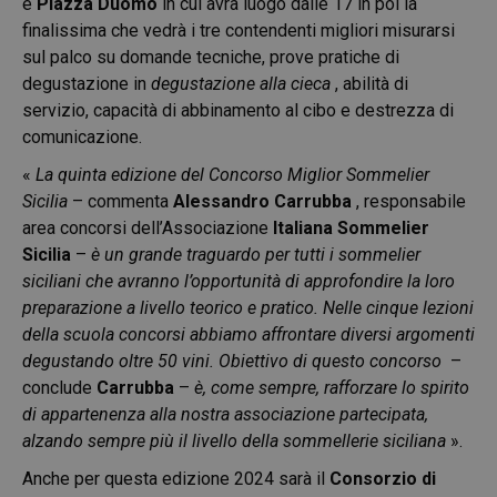
e
Piazza Duomo
in cui avrà luogo dalle 17 in poi la
finalissima che vedrà i tre contendenti migliori misurarsi
sul palco su domande tecniche, prove pratiche di
degustazione in
degustazione alla cieca
, abilità di
servizio, capacità di abbinamento al cibo e destrezza di
comunicazione.
«
La quinta edizione del Concorso Miglior Sommelier
Sicilia
– commenta
Alessandro Carrubba
, responsabile
area concorsi dell’Associazione
Italiana Sommelier
Sicilia
–
è un grande traguardo per tutti i sommelier
siciliani che avranno l’opportunità di approfondire la loro
preparazione a livello teorico e pratico. Nelle cinque lezioni
della scuola concorsi abbiamo affrontare diversi argomenti
degustando oltre 50 vini. Obiettivo di questo concorso
–
conclude
Carrubba
–
è, come sempre, rafforzare lo spirito
di appartenenza alla nostra associazione partecipata,
alzando sempre più il livello della sommellerie siciliana
».
Anche per questa edizione 2024 sarà il
Consorzio di