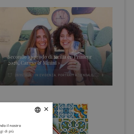
Secondo approdo di Sicilia en Primeur
2026, Caruso & Minini »
IN EVIDENZA
,
PORTRAIT AZIENDALE
28/05/2026
0
×
ndo il nostro
ITALIAN
gi di più