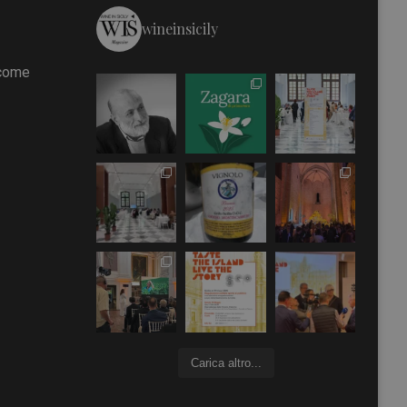
wineinsicily
 come
Carica altro...