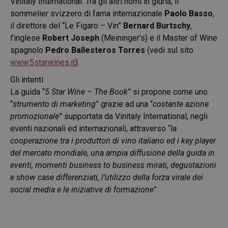
Vinitaly International. Tra gli altri nomi in giuria, il
sommelier svizzero di fama internazionale
Paolo Basso
,
il direttore del “Le Figaro – Vin”
Bernard Burtschy
,
l’inglese
Robert Joseph
(Meininger’s) e il Master of Wine
spagnolo
Pedro Ballesteros Torres
(vedi sul sito
www.5starwines.it
).
Gli intenti
La guida “
5 Star Wine – The Book
” si propone come uno
“
strumento di marketing
” grazie ad una “
costante azione
promozionale
” supportata da Vinitaly International, negli
eventi nazionali ed internazionali, attraverso “
la
cooperazione tra i produttori di vino italiano ed i key player
del mercato mondiale, una ampia diffusione della guida in
eventi, momenti business to business mirati, degustazioni
e show case differenziati, l’utilizzo della forza virale dei
social media e le iniziative di formazione
”.