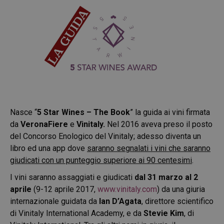
Nasce “
5 Star Wines – The Book
” la guida ai vini firmata
da
VeronaFiere
e
Vinitaly.
Nel 2016 aveva preso il posto
del Concorso Enologico del Vinitaly; adesso diventa un
libro ed una app dove
saranno segnalati i vini che saranno
giudicati con un punteggio superiore ai 90 centesimi
.
I vini saranno assaggiati e giudicati
dal 31 marzo al 2
aprile
(9-12 aprile 2017,
www.vinitaly.com
) da una giuria
internazionale guidata da
Ian D’Agata
, direttore scientifico
di Vinitaly International Academy, e da
Stevie Kim
, di