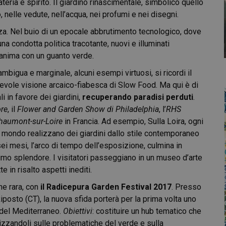
ria e spirito. Il giardino rinascimentale, simbolico quello
, nelle vedute, nell’acqua, nei profumi e nei disegni.
za. Nel buio di un epocale abbrutimento tecnologico, dove
na condotta politica tracotante, nuovi e illuminati
’anima con un guanto verde.
bigua e marginale, alcuni esempi virtuosi, si ricordi il
onevole visione arcaico-fiabesca di Slow Food. Ma qui è di
ali in favore dei giardini,
recuperando paradisi perduti
.
ore
, il
Flower and Garden Show di Philadelphia
, l’
RHS
Chaumont-sur-Loire
in Francia. Ad esempio, Sulla Loira, ogni
il mondo realizzano dei giardini dallo stile contemporaneo
sei mesi, l’arco di tempo dell’esposizione, culmina in
mo splendore. I visitatori passeggiano in un museo d’arte
e in risalto aspetti inediti.
he rara, con
il Radicepura Garden Festival 2017
. Presso
Riposto (CT), la nuova sfida porterà per la prima volta uno
 del Mediterraneo.
Obiettivi
: costituire un hub tematico che
bilizzandoli sulle problematiche del verde e sulla