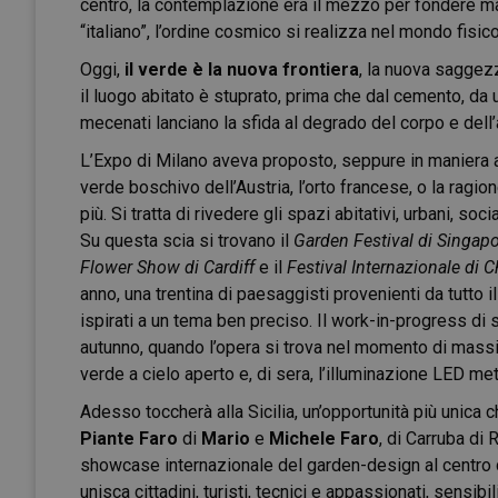
centro, la contemplazione era il mezzo per fondere mate
“italiano”, l’ordine cosmico si realizza nel mondo fisico
Oggi,
il verde è la nuova frontiera
, la nuova saggez
il luogo abitato è stuprato, prima che dal cemento, da u
mecenati lanciano la sfida al degrado del corpo e dell
L’Expo di Milano aveva proposto, seppure in maniera am
verde boschivo dell’Austria, l’orto francese, o la ragi
più. Si tratta di rivedere gli spazi abitativi, urbani, soci
Su questa scia si trovano il
Garden Festival di Singap
Flower Show di Cardiff
e il
Festival Internazionale di 
anno, una trentina di paesaggisti provenienti da tutto 
ispirati a un tema ben preciso. Il work-in-progress di 
autunno, quando l’opera si trova nel momento di massi
verde a cielo aperto e, di sera, l’illuminazione LED mett
Adesso toccherà alla Sicilia, un’opportunità più unica c
Piante Faro
di
Mario
e
Michele Faro
, di Carruba di 
showcase internazionale del garden-design al centro
unisca cittadini, turisti, tecnici e appassionati, sensi