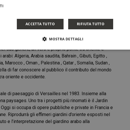
er avvierà l’iter competitivo a
giugno 2016
, qui i progetti
TI
 del festival è, dunque, riassegnare il giusto valore
gi, dalla musica alle arti performative, fino ad esperimenti
ACCETTA TUTTO
RIFIUTA TUTTO
MOSTRA DETTAGLI
nel suo genere, un vero e proprio ponte tra oriente e
rabi: Algeria, Arabia saudita, Bahrain , Gibuti, Egitto ,
ibia, Marocco , Oman , Palestina , Qatar , Somalia, Sudan ,
lla di far conoscere al pubblico il contributo del mondo
tra oriente e occidente.
ale di paesaggio di Versailles nel 1983. Insieme alla
a paysages. Uno tra i progetti più rinomati è il Jardin
 Oggi si occupa di opere pubbliche e private in Francia e
bane. Riprodurrà gli effimeri giardini d’oriente esposti nel
uto e l’interpretazione del giardino arabo alla