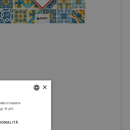
×
ndo il nostro
ITALIAN
gi di più
ENGLISH
IONALITÀ