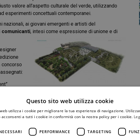
giusto valore all’aspetto culturale del verde, utilizzando
no ad esperimenti concettuali contemporanei.
ni nazionali, ai giovani emergenti e artisti del
i comunicanti
, intesi come espressione di unione e di
designer
 edizione
un concorso
 assegnati:
ent”
sione del
Questo sito web utilizza cookie
ista italiano Stefano Passerotti;
web utilizza i cookie per migliorare la tua esperienza di navigazione. Utilizza
se James Basson;
 acconsenti a tutti i cookie in conformità con la nostra policy per i cookie.
Leg
NECESSARI
PERFORMANCE
TARGETING
FUNZ