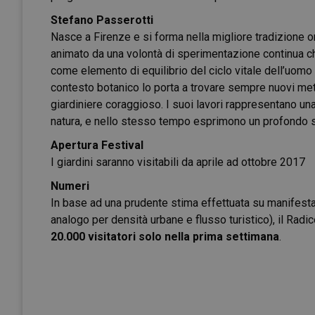
Stefano Passerotti
Nasce a Firenze e si forma nella migliore tradizione ort
animato da una volontà di sperimentazione continua ch
come elemento di equilibrio del ciclo vitale dell’uomo
contesto botanico lo porta a trovare sempre nuovi meto
giardiniere coraggioso. I suoi lavori rappresentano una 
natura, e nello stesso tempo esprimono un profondo s
Apertura Festival
I giardini saranno visitabili da aprile ad ottobre 2017
Numeri
In base ad una prudente stima effettuata su manifesta
analogo per densità urbane e flusso turistico), il Radi
20.000 visitatori solo nella prima settimana
.