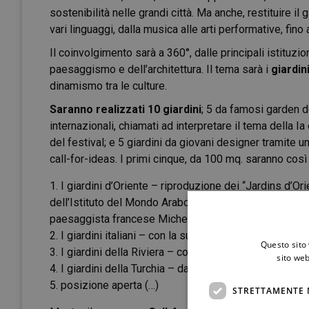
sostenibilità nelle grandi città. Ma anche, restituire il 
vari linguaggi, dalla musica alle arti performative, fi
Il coinvolgimento sarà a 360°, dalle principali istituzio
paesaggismo e dell’architettura. Il tema sarà i
giardin
dinamismo tra le culture.
Saranno realizzati 10 giardini
; 5 da famosi garden 
internazionali, chiamati ad interpretare il tema della Ia
del festival; e 5 giardini da giovani designer tramite 
call-for-ideas. I primi cinque, da 100 mq. saranno così
I giardini d’Oriente – riproduzione dei “Jardins d’Ori
dell’Istituto del Mondo Arabo di Parigi, con la supervi
paesaggista francese Michel Péna;
I giardini italiani – con la supervisione del paesagg
Questo sito 
I giardini della Riviera – con il paesaggista ingle
sito web
I giardini della Turchia – da definire
posizione aperta (…)
STRETTAMENTE 