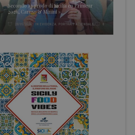
Secondo approdo di Sicilia en Primeur
2026, Caruso & Minini »
IN EVIDENZA
,
PORTRAIT AZIENDALE
28/05/2026
0