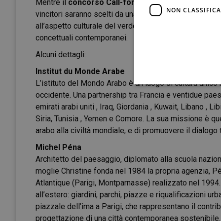
Mentre il
concorso Call-for-ideas
per giovani design
NON CLASSIFICA
vincitori saranno scelti da una giuria tecnica. Obiettivo
all’aspetto culturale del verde, utilizzando vari linguag
concettuali contemporanei.
Alcuni dettagli:
Institut du Monde Arabe
L’istituto del Mondo Arabo è un luogo di cultura unico 
occidente. Una partnership tra Francia e ventidue paesi a
emirati arabi uniti , Iraq, Giordania , Kuwait, Libano , L
Siria, Tunisia , Yemen e Comore. La sua missione è que
arabo alla civiltà mondiale, e di promuovere il dialogo 
Michel Péna
Architetto del paesaggio, diplomato alla scuola nazion
moglie Christine fonda nel 1984 la propria agenzia, Pén
Atlantique (Parigi, Montparnasse) realizzato nel 1994.
all’estero: giardini, parchi, piazze e riqualificazioni ur
piazzale dell’ima a Parigi, che rappresentano il contrib
progettazione di una città contemporanea sostenibile.