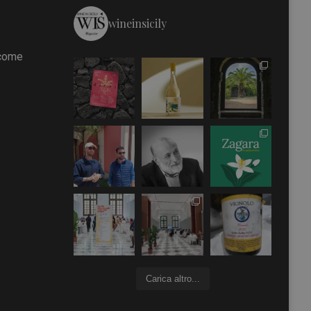
wineinsicily
 come
Carica altro...