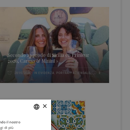
Secondo approdo di Sicilia en Primeur
2026, Caruso & Minini »
IN EVIDENZA
,
PORTRAIT AZIENDALE
28/05/2026
0
×
ndo il nostro
ITALIAN
gi di più