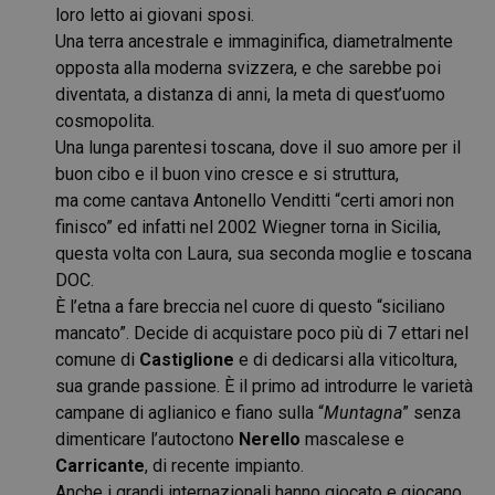
loro letto ai giovani sposi.
Una terra ancestrale e immaginifica, diametralmente
opposta alla moderna svizzera, e che sarebbe poi
diventata, a distanza di anni, la meta di quest’uomo
cosmopolita.
Una lunga parentesi toscana, dove il suo amore per il
buon cibo e il buon vino cresce e si struttura,
ma come cantava Antonello Venditti “certi amori non
finisco” ed infatti nel 2002 Wiegner torna in Sicilia,
questa volta con Laura, sua seconda moglie e toscana
DOC.
È l’etna a fare breccia nel cuore di questo “siciliano
mancato”. Decide di acquistare poco più di 7 ettari nel
comune di
Castiglione
e di dedicarsi alla viticoltura,
sua grande passione. È il primo ad introdurre le varietà
campane di aglianico e fiano sulla “
Muntagna
” senza
dimenticare l’autoctono
Nerello
mascalese e
Carricante
, di recente impianto.
Anche i grandi internazionali hanno giocato e giocano