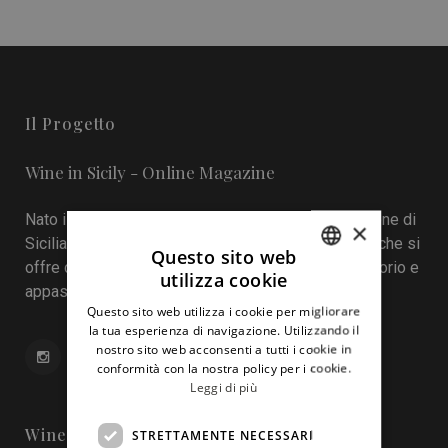
Il Progetto
Wine in Sicily - Online Magazine
Nato il 22 aprile 2016 durante la tredicesima edizione di
×
Sicilia en Primeur, Wineinsicily.com è un magazine che si
Questo sito web
offre come sistema di interazione tra cantine, territorio e
utilizza cookie
ITALIAN
appassionati del vino.
Questo sito web utilizza i cookie per migliorare
ENGLISH
la tua esperienza di navigazione. Utilizzando il
nostro sito web acconsenti a tutti i cookie in
conformità con la nostra policy per i cookie.
Leggi di più
Wine In Sicily
STRETTAMENTE NECESSARI