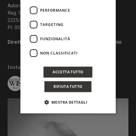
Autorizzazione del Tribunale di Palermo
PERFORMANCE
Reg. Stampa nr. 4 del 10 maggio 2017 Num. Reg.
2225/2017
TARGETING
P.I. 05130190829
FUNZIONALITÀ
Direttore responsabile: Francesco Pensovecchio
NON CLASSIFICATI
Instagram
ACCETTA TUTTO
wineinsicily
RIFIUTA TUTTO
MOSTRA DETTAGLI