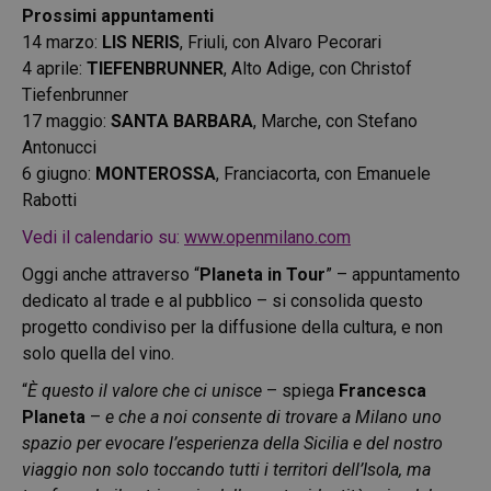
Prossimi appuntamenti
14 marzo:
LIS NERIS
,
Friuli, con Alvaro Pecorari
4 aprile:
TIEFENBRUNNER
,
Alto Adige, con Christof
Tiefenbrunner
17 maggio:
SANTA BARBARA
,
Marche, con Stefano
Antonucci
6 giugno:
MONTEROSSA
,
Franciacorta, con Emanuele
Rabotti
Vedi il calendario su:
www.openmilano.com
Oggi anche attraverso “
Planeta in Tour
” – appuntamento
dedicato al trade e al pubblico – si consolida questo
progetto condiviso per la diffusione della cultura, e non
solo quella del vino.
“
È questo il valore che ci unisce
– spiega
Francesca
Planeta
–
e che a noi consente di trovare a Milano uno
spazio per evocare l’esperienza della Sicilia e del nostro
viaggio non solo toccando tutti i territori dell’Isola, ma