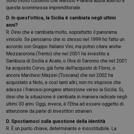
Sono molto contento che Alessio Planeta abbia aderito a
questa scommessa imprenditoriale.
D. In quest’ottica, la Sicilia è cambiata negli ultimi
anni?
R. Direi che è cambiata molto, soprattutto il panorama
vinicolo. Se pensiamo che io stesso nel 1999 ho fatto un
accordo con Gruppo Italiano Vini, ma potrei citare anche
Mezzacorona (Trento) che nel 2001 ha investito a
Sambuca di Sicilia e Acate, o Illva di Saronno che nel 2001
ha acquisito Corvo, già forte dell’acquisto di Florio, o
ancora Marchesi Mazzei (Toscana) che nel 2002 ha
acquistato a Noto, e così tanti altri, non mi stupisce che
adesso i francesi pongano attenzione verso la Sicilia. Si,
direi che la situazione è cambiata in maniera radicale negli
ultimi 30 anni. Oggi, invece, è l’Etna ad essere oggetto di
attenzione da parte di investitori stranieri.
D. Spostiamoci sulla questione della identità
R. È un punto chiave, determinante e insostituibile. La