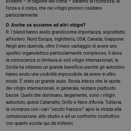
evidenti – in ragione del clima – saranno la ricchezza, la
forza e il corpo, che nei vitigni precoci risaltano
particolarmente.
D. Anche se assieme ad altri vitigni?
R. I blend hanno avuto grandissima importanza, soprattutto
all’estero. Nord Europa, Inghilterra, USA, Canada, Giappone.
Negli anni duemila, oltre il mero vantaggio di avere uno
spettro organolettico particolarmente complesso, lì dove
la conoscenza si limitava ai soli vitigni internazionali, la
Sicilia ha ottenuto un grande beneficio perché gli autoctoni
hanno avuto una visibilità impossibile da avere in altro
modo. È stato un grande aiuto. Resta inteso che le quote
dei vitigni internazionali, in generale, restano piuttosto
basse. Quelli che dominano, largamente, sono i vitigni
autoctoni, quindi Catarratto, Grillo e Nero d’Avola. Tuttavia,
la vicinanza con i cari “vecchi francesi” apre la strada alla
comunicazione, allo studio e ad un confronto costruttivo
con quanto esiste qui da millenni.