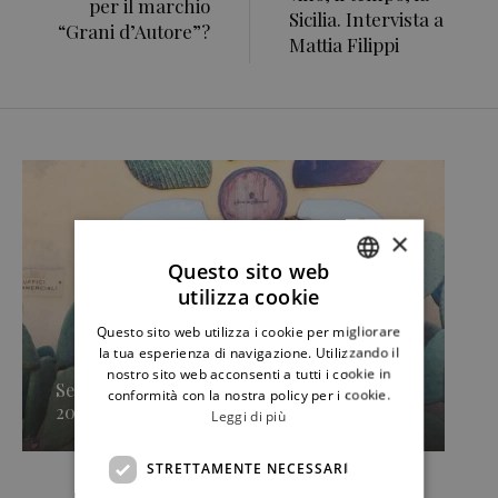
per il marchio
Sicilia. Intervista a
“Grani d’Autore”?
Mattia Filippi
×
Questo sito web
utilizza cookie
ITALIAN
Questo sito web utilizza i cookie per migliorare
ENGLISH
la tua esperienza di navigazione. Utilizzando il
nostro sito web acconsenti a tutti i cookie in
Secondo approdo di Sicilia en Primeur
conformità con la nostra policy per i cookie.
2026, Caruso & Minini »
Leggi di più
STRETTAMENTE NECESSARI