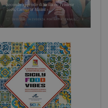
Secondo approdo di Sicilia en Primeur
2026, Caruso & Minini »
IN EVIDENZA
,
PORTRAIT AZIENDALE
28/05/2026
0