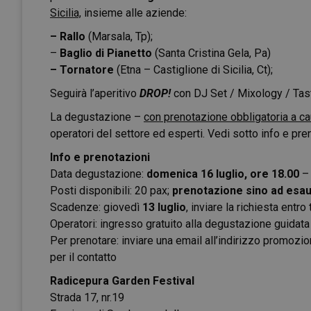
Sicilia,
insieme alle aziende:
–
Rallo
(Marsala, Tp);
–
Baglio di Pianetto
(Santa Cristina Gela, Pa)
– Tornatore
(Etna – Castiglione di Sicilia, Ct);
Seguirà l’aperitivo
DROP!
con DJ Set / Mixology / Tast
La degustazione –
con prenotazione obbligatoria a cau
operatori del settore ed esperti. Vedi sotto info e pre
Info e prenotazioni
Data degustazione:
domenica 16 luglio, ore 18.00
Posti disponibili: 20 pax;
prenotazione sino ad esa
Scadenze: giovedì
13 luglio
, inviare la richiesta entro
Operatori: ingresso gratuito alla degustazione guidata
Per prenotare: inviare una email all’indirizzo
promozion
per il contatto
Radicepura Garden Festival
Strada 17, nr.19