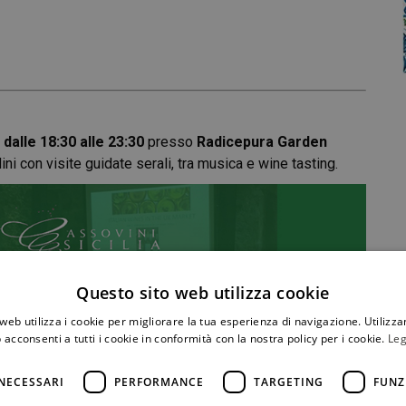
dalle 18:30 alle 23:30
presso
Radicepura Garden
ini con visite guidate serali, tra musica e wine tasting.
Questo sito web utilizza cookie
web utilizza i cookie per migliorare la tua esperienza di navigazione. Utilizza
 acconsenti a tutti i cookie in conformità con la nostra policy per i cookie.
Leg
NECESSARI
PERFORMANCE
TARGETING
FUNZ