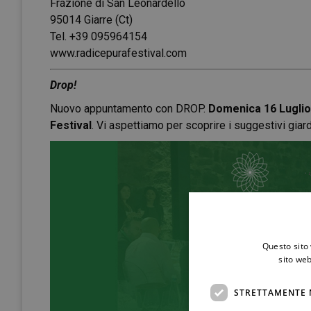
Frazione di San Leonardello
95014 Giarre (Ct)
Tel. +39 095964154
www.radicepurafestival.com
Drop!
Nuovo appuntamento con DROP.
Domenica 16 Luglio 
Festival
. Vi aspettiamo per scoprire i suggestivi giard
Questo sito 
sito web
STRETTAMENTE 