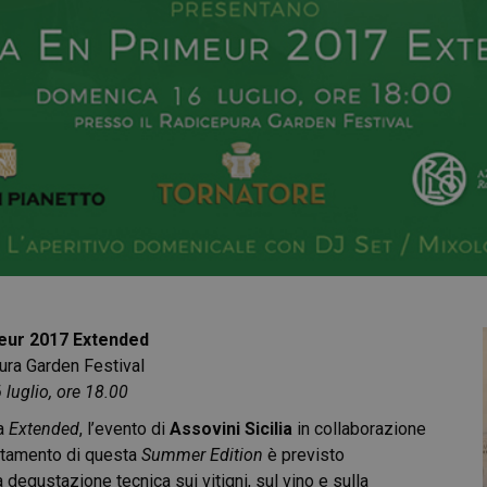
meur 2017 Extended
ura Garden Festival
luglio, ore 18.00
la
Extended
, l’evento di
Assovini Sicilia
in collaborazione
ntamento di questa
Summer Edition
è previsto
na
degustazione tecnica sui vitigni, sul vino e sulla