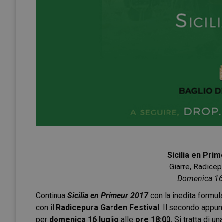
Sicilia en Pri
Giarre, Radicep
Domenica 16 
Continua
Sicilia en Primeur 2017
con la inedita formu
con il
Radicepura Garden Festival
. Il secondo appu
per
domenica 16 luglio
alle
ore 18:00.
Si tratta di u