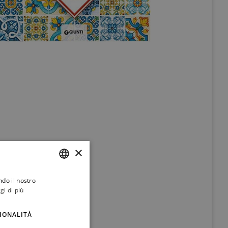
×
ndo il nostro
ITALIAN
gi di più
ENGLISH
IONALITÀ