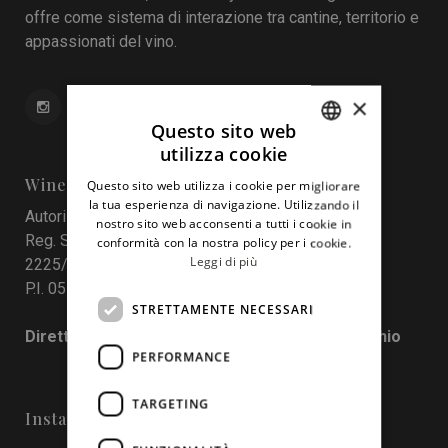
offre come sistema di interazione tra cantine, territorio e
appassionati del vino.
×
Questo sito web
utilizza cookie
ITALIAN
Wine In Sicily
Questo sito web utilizza i cookie per migliorare
ENGLISH
la tua esperienza di navigazione. Utilizzando il
Autorizzazione del Tribunale di Palermo
nostro sito web acconsenti a tutti i cookie in
Reg. Stampa nr. 4 del 10 maggio 2017 Num. Reg.
conformità con la nostra policy per i cookie.
Leggi di più
2225/2017
P.I. 05130190829
STRETTAMENTE NECESSARI
Direttore responsabile: Francesco Pensovecchio
PERFORMANCE
TARGETING
Instagram