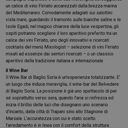
un calice di vino Firriato accarezzati dalla brezza marina
del Mediterraneo. Comodamente adagiati sui salottini
vista mare, guardando il tramonto sulle bianche saline e le
Isole Egadi, nel magico chiarore della luce vespertina, gli
ospiti potranno scegliere il loro aperitivo preferito tra un
calice dei vini Firriato, uno degli innovativi e ricercati
cocktails del menù Mixologist – selezione di vini Firriato
mixati ad essenze dai sentori ricercati – o un classico
aperitivo della tradizione italiana e internazionale.
Il Wine Bar
Il Wine Bar di Baglio Sorìa è un’esperienza totalizzante. E’
un luogo che induce meraviglia, il wine-bar del Belvedere
di Baglio Sorìa. La posizione è già uno spettacolo di per
sé soprattutto verso sera, quando l’aria si rinfresca ed
inizia il brillio delle luci che disegnano uno scenario
d’incanto, dalla città di Trapani sino allo Stagnone di
Marsala. L’accuratezza con cui è stato scelto
l’arredamento è in linea con il comfort della struttura