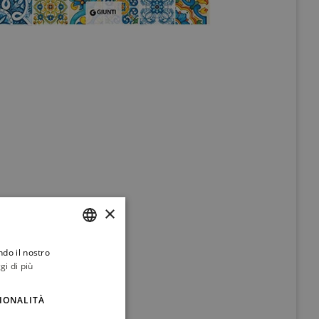
×
ndo il nostro
ITALIAN
gi di più
ENGLISH
IONALITÀ