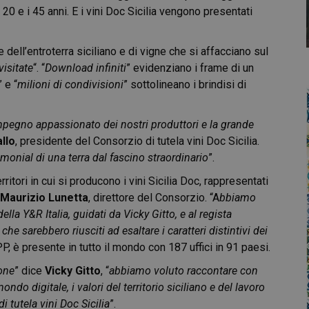
i 20 e i 45 anni. E i vini Doc Sicilia vengono presentati
ell’entroterra siciliano e di vigne che si affacciano sul
visitate
“. “
Download infiniti
” evidenziano i frame di un
” e “
milioni di condivisioni
” sottolineano i brindisi di
egno appassionato dei nostri produttori e la grande
llo
, presidente del Consorzio di tutela vini Doc Sicilia.
timonial di una terra dal fascino straordinario
”.
itori in cui si producono i vini Sicilia Doc, rappresentati
Maurizio Lunetta
, direttore del Consorzio. “A
bbiamo
della Y&R Italia, guidati da Vicky Gitto, e al regista
e sarebbero riusciti ad esaltare i caratteri distintivi dei
P, è presente in tutto il mondo con 187 uffici in 91 paesi.
ione
” dice
Vicky Gitto
, “
abbiamo voluto raccontare con
o digitale, i valori del territorio siciliano e del lavoro
i tutela vini Doc Sicilia
”.