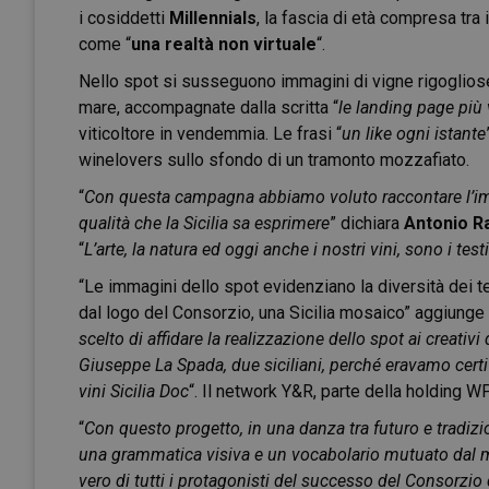
i cosiddetti
Millennials
, la fascia di età compresa tra 
come “
una realtà non virtuale
“.
Nello spot si susseguono immagini di vigne rigogliose d
mare, accompagnate dalla scritta “
le landing page più 
viticoltore in vendemmia. Le frasi “
un like ogni istante
winelovers sullo sfondo di un tramonto mozzafiato.
“
Con questa campagna abbiamo voluto raccontare l’imp
qualità che la Sicilia sa esprimere
” dichiara
Antonio Ra
“
L’arte, la natura ed oggi anche i nostri vini, sono i tes
“Le immagini dello spot evidenziano la diversità dei terr
dal logo del Consorzio, una Sicilia mosaico” aggiunge
scelto di affidare la realizzazione dello spot ai creativi 
Giuseppe La Spada, due siciliani, perché eravamo certi ch
vini Sicilia Doc
“. Il network Y&R, parte della holding WP
“
Con questo progetto, in una danza tra futuro e tradiz
una grammatica visiva e un vocabolario mutuato dal mond
vero di tutti i protagonisti del successo del Consorzio d