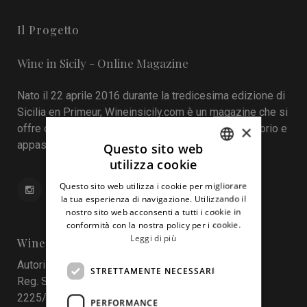
Il Progetto
Wine in Sicily - Online Magazine
Nato il 22 aprile 2016 durante la tredicesima edizione di
Sicilia en Primeur, Wineinsicily.com è un magazine che si
×
offre come sistema di interazione tra cantine, territorio e
appassionati del vino.
Questo sito web
utilizza cookie
ITALIAN
Questo sito web utilizza i cookie per migliorare
ENGLISH
la tua esperienza di navigazione. Utilizzando il
nostro sito web acconsenti a tutti i cookie in
conformità con la nostra policy per i cookie.
Leggi di più
Wine In Sicily
Autorizzazione del Tribunale di Palermo
STRETTAMENTE NECESSARI
Reg. Stampa nr. 4 del 10 maggio 2017 Num. Reg.
2225/2017
PERFORMANCE