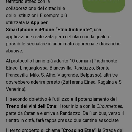
territorio etneo con la
collaborazione dei cittadini e
delle istituzioni. È sempre più
utilizzata la
App per
Smartphone e iPhone “Etna Ambiente”
, una
applicazione realizzata per i cellulari con la quale è
possibile segnalare in anonimato sporcizia e discariche
abusive.
Al protocollo hanno già aderito 10 comuni (Piedimonte
Etneo, Linguaglossa, Biancavilla, Randazzo, Bronte,
Francavilla, Milo, S. Alfio, Viagrande, Belpasso), altri tre
dovrebbero aderire presto (Zafferana Etnea, Ragalna e S.
Venerina).
Il secondo obiettivo è l’utilizzo e il potenziamento del
Treno dei vini dell’Etna
: il tour inizia con la
Circumetnea,
parte da Catania e arriva a Randazzo. Da lì un bus, verso il
rientro in città, farà tappa presso due cantine associate.
Il terzo progetto si chiama “
Crossing Etna
”: la Strada del