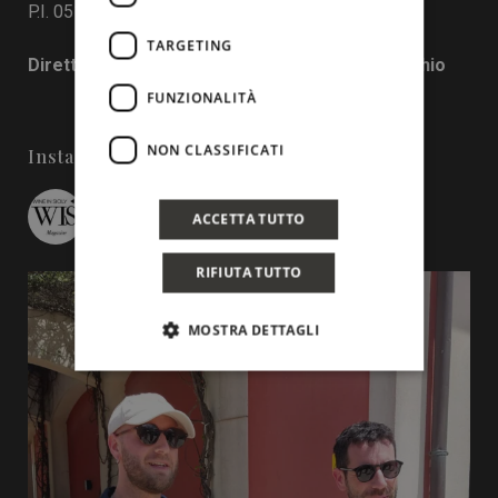
P.I. 05130190829
TARGETING
Direttore responsabile: Francesco Pensovecchio
FUNZIONALITÀ
NON CLASSIFICATI
Instagram
wineinsicily
ACCETTA TUTTO
RIFIUTA TUTTO
MOSTRA DETTAGLI