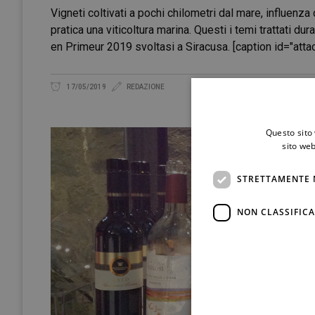
Vigneti coltivati a pochi chilometri dal mare, influenza 
pratica una viticoltura marina. Questi i temi trattati d
en Primeur 2019 svoltasi a Siracusa. [caption id="att
17/05/2019
REDAZIONE
Questo sito 
sito web
STRETTAMENTE 
NON CLASSIFICA