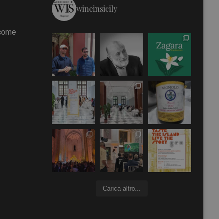
wineinsicily
 come
Carica altro...