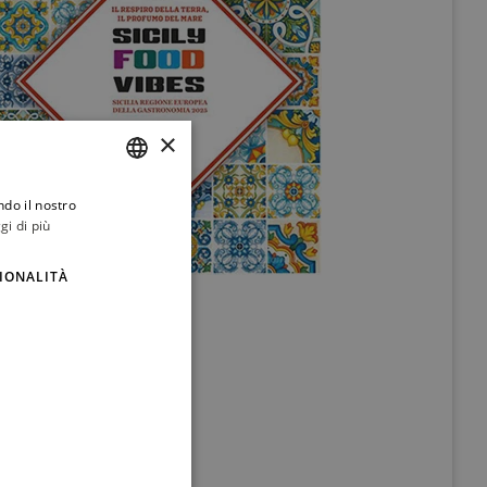
×
ndo il nostro
ITALIAN
gi di più
ENGLISH
IONALITÀ