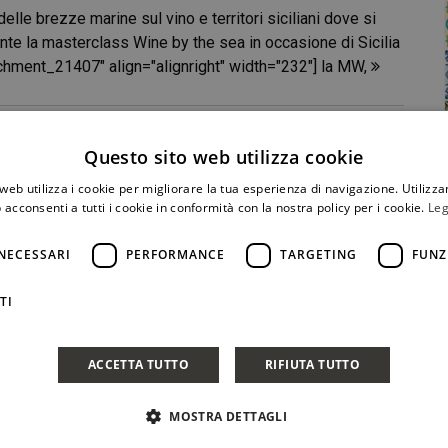
delle brezze marine sul vino e territori siciliani dove si
urante la masterclass Wine by the sea in occasione di Sicilia
achment_21407" align="alignright" width="232"] la MW,
CONDIVIDI
Questo sito web utilizza cookie
web utilizza i cookie per migliorare la tua esperienza di navigazione. Utilizza
 acconsenti a tutti i cookie in conformità con la nostra policy per i cookie.
Leg
NECESSARI
PERFORMANCE
TARGETING
FUNZ
TI
ACCETTA TUTTO
RIFIUTA TUTTO
MOSTRA DETTAGLI