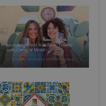
Secondo approdo di Sicilia en Primeur
2026, Caruso & Minini »
IN EVIDENZA
,
PORTRAIT AZIENDALE
28/05/2026
0