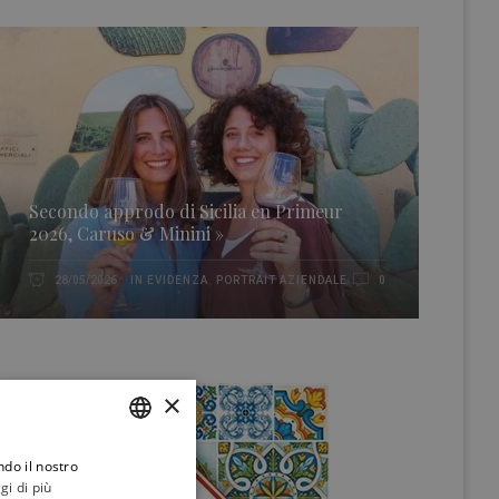
Secondo approdo di Sicilia en Primeur
2026, Caruso & Minini »
IN EVIDENZA
,
PORTRAIT AZIENDALE
28/05/2026
0
×
ndo il nostro
ITALIAN
gi di più