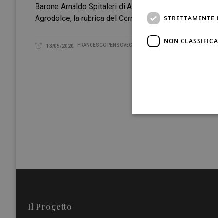
Barone Arnaldo Spitaleri di Adrano (Etna, Ct). Ricordo, e
Agrodolce, la rubrica del Corriere della Sera da
STRETTAMENTE 
NON CLASSIFICA
FRANCESCO PENSOVECCHIO
13/05/2020
Il Progetto