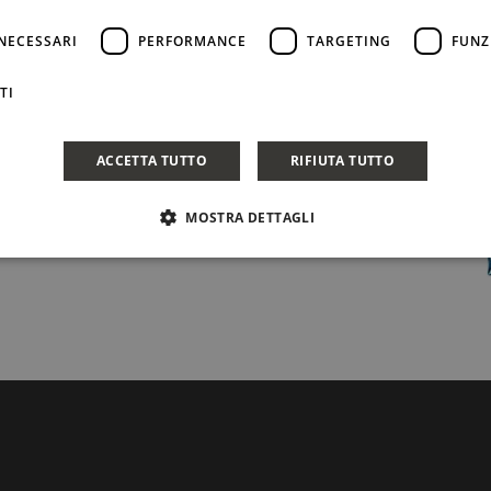
 ritrovo, un articolo di Luigi Veronelli pubblicato su
NECESSARI
PERFORMANCE
TARGETING
FUNZ
TI
CONDIVIDI
ACCETTA TUTTO
RIFIUTA TUTTO
MOSTRA DETTAGLI