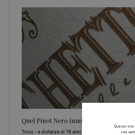
Quel Pinot Nero immenso come la Sicil
Questo sito 
Trovo - a distanza di 18 anni dai primi ricordi - una b
sito web