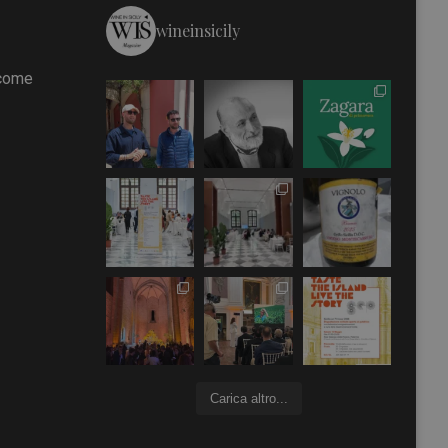
wineinsicily
 come
Carica altro...