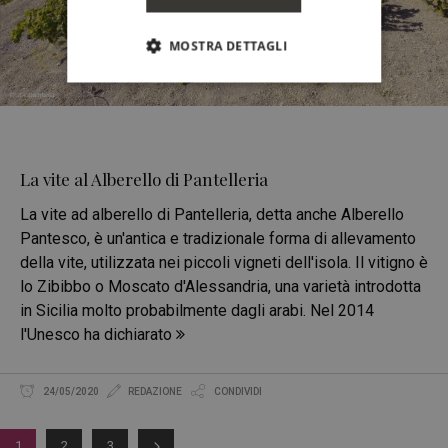
MOSTRA DETTAGLI
La vite al Alberello di Pantelleria
La vite ad alberello di Pantelleria, detta anche Alberello
Pantesco, è un'antica e tradizionale forma di allevamento
della vite, utilizzata nei piccoli vigneti dell'isola. Il vitigno è
lo Zibibbo o Moscato d'Alessandria, una varietà introdotta
in Sicilia molto probabilmente dagli arabi. Nel 2014
l'Unesco ha dichiarato
24/05/2020
REDAZIONE
CONDIVIDI
1
2
3