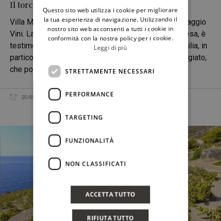
Il torchio di Catone di Villa Maggio
Questo sito web utilizza i cookie per migliorare
ENGLISH
la tua esperienza di navigazione. Utilizzando il
Villa Maggio è il fulcro dell’ospitalità dell’azienda Maggio
nostro sito web acconsenti a tutti i cookie in
Vini. La villa, al centro dell’antico feudo di Santa Teresa, è
conformità con la nostra policy per i cookie.
testimone della storia del vino del sud-est della Sicilia, in
Leggi di più
particolare del Cerasuolo di Vittoria. Il grande caseggiato,
che porta sugli architravi la data del 1697,
STRETTAMENTE NECESSARI
PERFORMANCE
25/05/2020
REDAZIONE
CONDIVIDI
TARGETING
FUNZIONALITÀ
NON CLASSIFICATI
ACCETTA TUTTO
RIFIUTA TUTTO