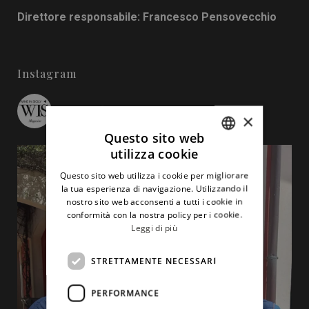
Direttore responsabile: Francesco Pensovecchio
Instagram
wineinsicily
×
Questo sito web
utilizza cookie
ITALIAN
Questo sito web utilizza i cookie per migliorare
ENGLISH
la tua esperienza di navigazione. Utilizzando il
nostro sito web acconsenti a tutti i cookie in
conformità con la nostra policy per i cookie.
Leggi di più
STRETTAMENTE NECESSARI
PERFORMANCE