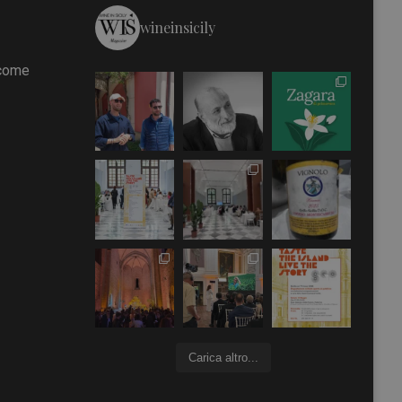
wineinsicily
 come
Carica altro...