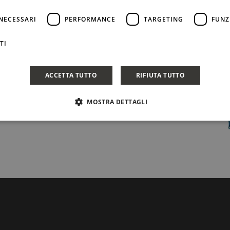
 I primi ritrovamenti risalgono alla fine degli anni
NECESSARI
PERFORMANCE
TARGETING
FUNZ
TI
CONDIVIDI
ACCETTA TUTTO
RIFIUTA TUTTO
MOSTRA DETTAGLI