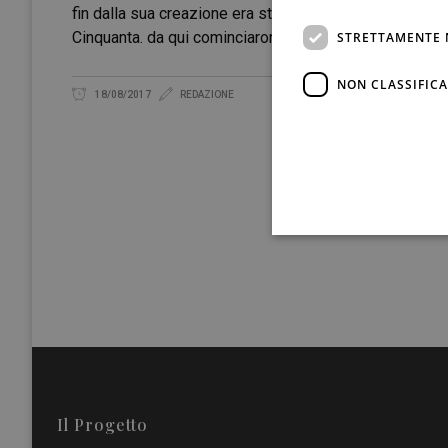
fin dalla sua creazione era stato consacrato a Dionisio.
Cinquanta. da qui cominciarono gli scavi che oggi
STRETTAMENTE 
NON CLASSIFICA
18/08/2017
REDAZIONE
Il Progetto