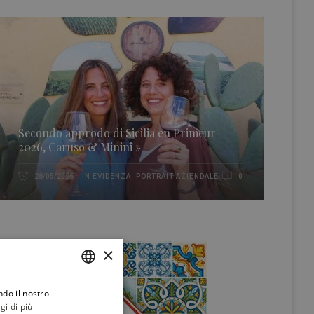
Secondo approdo di Sicilia en Primeur
2026, Caruso & Minini »
IN EVIDENZA
,
PORTRAIT AZIENDALE
28/05/2026
0
×
ndo il nostro
ITALIAN
gi di più