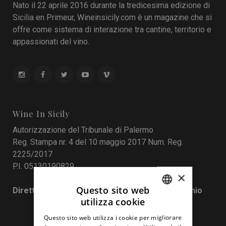
Nato il 22 aprile 2016 durante la tredicesima edizione di
Sicilia en Primeur, Wineinsicily.com è un magazine che si
offre come sistema di interazione tra cantine, territorio e
appassionati del vino.
Wine In Sicily
Autorizzazione del Tribunale di Palermo
Reg. Stampa nr. 4 del 10 maggio 2017 Num. Reg.
2225/2017
P.I. 05130190829
×
Questo sito web
Direttore responsabile: Francesco Pensovecchio
utilizza cookie
ITALIAN
Questo sito web utilizza i cookie per migliorare
ENGLISH