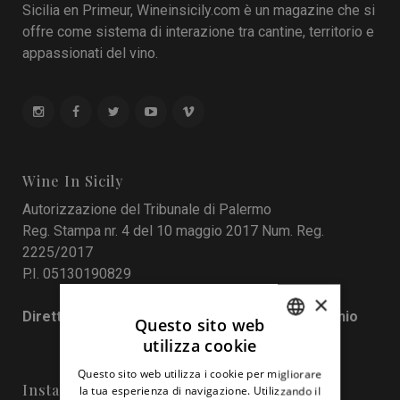
Sicilia en Primeur, Wineinsicily.com è un magazine che si
offre come sistema di interazione tra cantine, territorio e
appassionati del vino.
Wine In Sicily
Autorizzazione del Tribunale di Palermo
Reg. Stampa nr. 4 del 10 maggio 2017 Num. Reg.
2225/2017
P.I. 05130190829
×
Direttore responsabile: Francesco Pensovecchio
Questo sito web
utilizza cookie
ITALIAN
Questo sito web utilizza i cookie per migliorare
ENGLISH
Instagram
la tua esperienza di navigazione. Utilizzando il