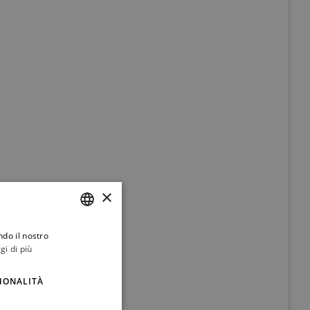
×
ndo il nostro
ITALIAN
gi di più
ENGLISH
IONALITÀ