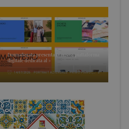
Donnafugata presenta la nuova piattaforma
digitale dedicata al »
PORTRAIT AZIENDALE
,
PRIMO PIANO
14/07/2026
0