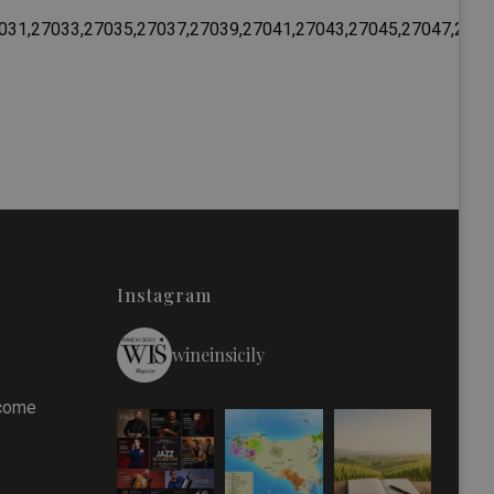
031,27033,27035,27037,27039,27041,27043,27045,27047,2704
Instagram
wineinsicily
 come