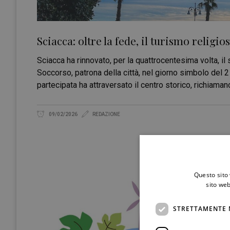
Sciacca: oltre la fede, il turismo relig
Sciacca ha rinnovato, per la quattrocentesima volta, i
Soccorso, patrona della città, nel giorno simbolo del
partecipata ha attraversato il centro storico, richiaman
09/02/2026
REDAZIONE
Questo sito 
sito web
STRETTAMENTE 