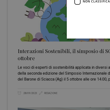
NON CLASSIFICA
Interazioni Sostenibili, il simposio di SO
ottobre
Le voci di esperti di sostenibilità applicata in diversi 
della seconda edizione del Simposio Internazionale del
del Barone di Sciacca (Ag) il 5 ottobre alle ore 14.0
28/09/2023
REDAZIONE