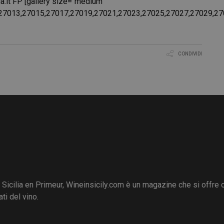
ia.it FP [gallery size="medium"
27013,27015,27017,27019,27021,27023,27025,27027,27029,27
CONDIVIDI
i Sicilia en Primeur, Wineinsicily.com è un magazine che si offre
ti del vino.