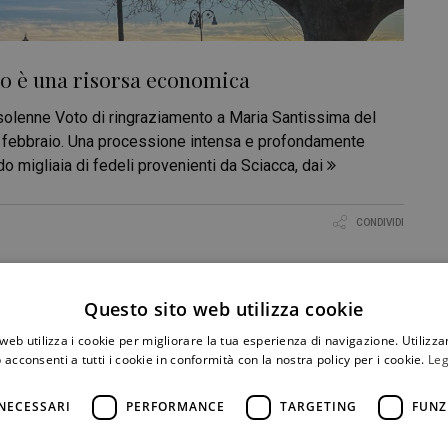
ioso è una risorsa economica
l solenne Voto di ringraziamento a Maria Santissima del
 2 febbraio. Una processione intensa e profondamente
do migliaia di fedeli provenienti da Sciacca, dai
CONDIVIDI
Questo sito web utilizza cookie
web utilizza i cookie per migliorare la tua esperienza di navigazione. Utilizza
 acconsenti a tutti i cookie in conformità con la nostra policy per i cookie.
Leg
NECESSARI
PERFORMANCE
TARGETING
FUNZ