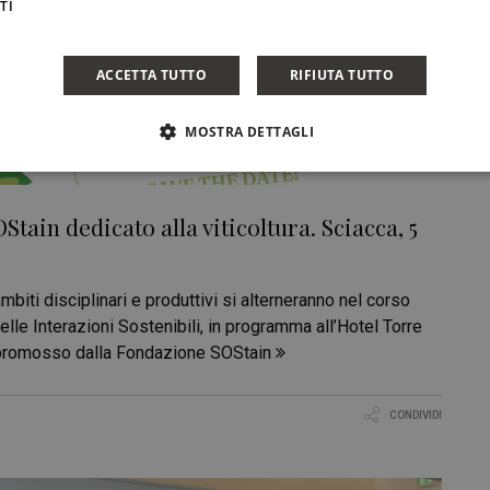
TI
ACCETTA TUTTO
RIFIUTA TUTTO
MOSTRA DETTAGLI
Stain dedicato alla viticoltura. Sciacca, 5
ambiti disciplinari e produttivi si alterneranno nel corso
le Interazioni Sostenibili, in programma all’Hotel Torre
0, promosso dalla Fondazione SOStain
CONDIVIDI