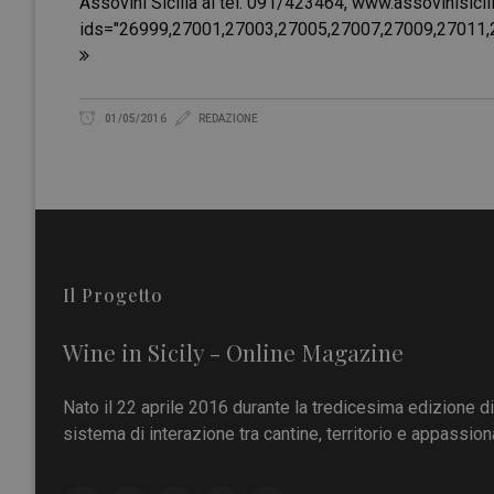
Assovini Sicilia al tel. 091/423464, www.assovinisicil
ids="26999,27001,27003,27005,27007,27009,27011,
01/05/2016
REDAZIONE
Il Progetto
Wine in Sicily - Online Magazine
Nato il 22 aprile 2016 durante la tredicesima edizione d
sistema di interazione tra cantine, territorio e appassiona