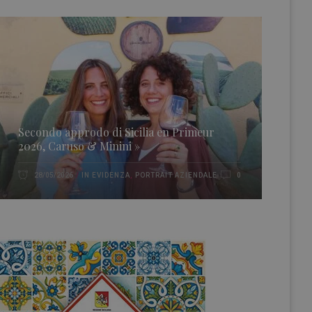
Secondo approdo di Sicilia en Primeur
2026, Caruso & Minini »
IN EVIDENZA
,
PORTRAIT AZIENDALE
28/05/2026
0