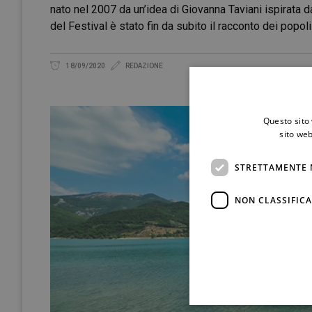
nato nel 2007 da un’idea di Giovanna Taviani ispirata d
del Festival è stato fin da subito il racconto dei popoli
18/09/2020
REDAZIONE
Questo sito 
sito web
STRETTAMENTE 
NON CLASSIFICA