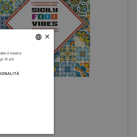
×
ndo il nostro
ITALIAN
gi di più
ENGLISH
IONALITÀ