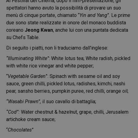
Al Festival del Cinema, dopo il film-presentazione, gli
spettatori hanno avuto la possibilità di provare un suo
menù di cinque portate, chiamato “
Yin and Yang
”. Le prime
due sono state realizzate in onore del monaco buddista
coreano
Jeong Kwan
, anche lui con una puntata dedicata
su Chefs Table.
Di seguito i piatti, non li traduciamo dall’inglese:
“Illuminating White”
: White lotus tea; White radish, pickled
with white rice vinegar and white pepper;
“
Vegetable Garden
”: Spinach with sesame oil and soy
sauce, green chilli, pickled lotus, radishes, kimchi, nashi
pear, sansho berries, pumpkin puree, red chilli, orange oil;
“Wasabi Prawn”,
il suo cavallo di battaglia;
“Cod”:
Water chestnut & hazelnut, grape, chilli, Jerusalem
artichoke cream sauce;
“
Chocolates
”