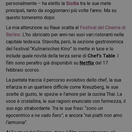
personalmente – ha eletto la
Sicilia
tra le sue mete
principali, tanto da soggiornarvi più volte l’anno. Ma su
questo torneremo dopo.
La mia attenzione su Raue scatta al
Festival del Cinema di
Berlino
. L’ho sbriciato per anni nei suoi vari ristoranti nella
capitale tedesca. Stavolta, però, la sezione gastronomica
del festival “
Kulinarisches Kino
” lo mette in luce e lo
include quale novità della terza serie di
Chef’s Table
. I
film sono peraltro già disponibili su
Netflix
dal 17
febbraio scorso.
La puntata traccia il percorso evolutivo dello chef, la sua
infanzia in un quartiere difficile come Kreuzberg, le sue
scelte di gusto, le spezie e l’amore per la cucina Thai. La
voce è cristallina, le sue ragioni enunciate con fermezza, il
suo ego strabordante. Tra le sue frasi: “
sono un
egocentrico e ne vado fiero
”; e ancora “
nei piatti non amo
l’armonia
”.