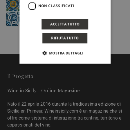
NON CLASSIFICATI
ACCETTA TUTTO
RIFIUTA TUTTO
MOSTRA DETTAGLI
Il Progetto
Wine in Sicily - Online Magazine
Nato il 22 aprile 2016 durante la tredicesima edizione di
Sicilia en Primeur, Wineinsicily.com è un magazine che si
offre come sistema di interazione tra cantine, territorio e
appassionati del vino.