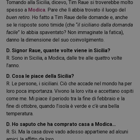
Tornando alla Sicilia, dicevo, Tim Raue si troverebbe molto
spesso a
Modica
. Pare che lì abbia trovato il luogo del
buen retiro
. Ho fatto a Tim Raue delle domande e, anche
se le risposte sono timide (che “
il siciliano dalla domanda
facile
” lo abbia spaventato? Non immaginate la fatica),
danno la dimensione del suo coinvolgimento.
D. Signor Raue, quante volte viene in Sicilia?
R. Sono in Sicilia, a Modica, dalle tre alle quattro volte
l’anno.
D. Cosa le piace della Sicilia?
R. Le persone, i siciliani. Ciò che accade nel mondo ha per
loro poca importanza. Vivono la loro vita e accettano ospiti
come me. Mi piace il periodo tra la fine di febbraio e la
fine di ottobre, quando l’isola è verde e c’è una bella
temperatura.
D. Ho saputo che ha comprato casa a Modica…
R. Si. Ma la casa dove vado adesso appartiene ad alcuni
amici, la affitto da loro.