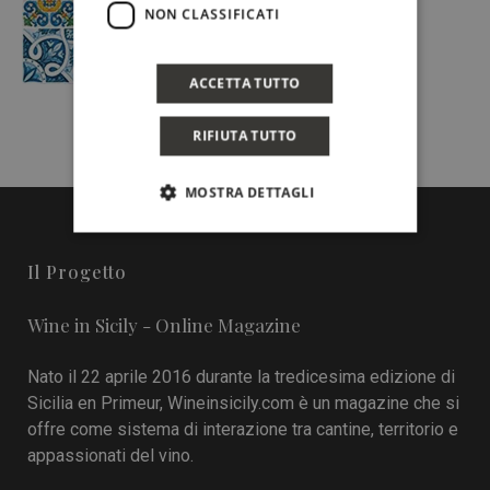
NON CLASSIFICATI
ACCETTA TUTTO
RIFIUTA TUTTO
MOSTRA DETTAGLI
Il Progetto
Wine in Sicily - Online Magazine
Nato il 22 aprile 2016 durante la tredicesima edizione di
Sicilia en Primeur, Wineinsicily.com è un magazine che si
offre come sistema di interazione tra cantine, territorio e
appassionati del vino.