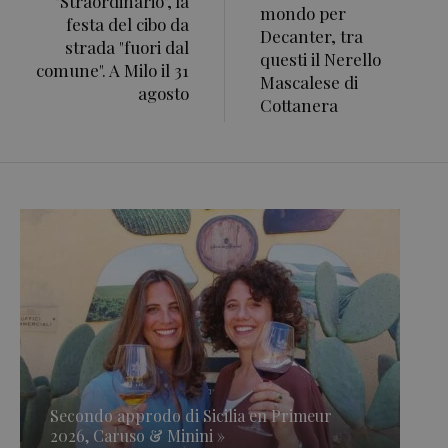
"Straordinario", la
mondo per
festa del cibo da
Decanter, tra
strada "fuori dal
questi il Nerello
comune". A Milo il 31
Mascalese di
agosto
Cottanera
Secondo approdo di Sicilia en Primeur
2026, Caruso & Minini »