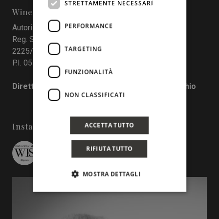
STRETTAMENTE NECESSARI
Wine In Sicily
PERFORMANCE
Autorizzazione del Tribunale di Palermo
Reg. Stampa nr. 4 del 10 maggio 2017 Num. Reg.
TARGETING
2225/2017
P.I. 05130190829
FUNZIONALITÀ
Direttore responsabile: Francesco Pensovecchio
NON CLASSIFICATI
ACCETTA TUTTO
Instagram
RIFIUTA TUTTO
wineinsicily
MOSTRA DETTAGLI