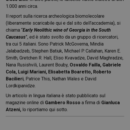
1.000 anni circa.
Il report sulla ricerca archeologica biomolecolare
(
liberamente scaricabile qui
e dal sito dell’accademia), si
chiama “
Early Neolithic wine of Georgia in the South
Caucasus
”, ed è stato svolto da un gruppo di ricercatori,
tra cui 5 italiani. Sono Patrick McGoverna, Mindia
Jalabadzeb, Stephen Batiuk, Michael P. Callahan, Karen E.
Smith, Gretchen R. Hall, Eliso Kvavadze, David Maghradze,
Nana Rusishvili, Laurent Bouby,
Osvaldo Failla, Gabriele
Cola, Luigi Mariani, Elisabetta Boaretto, Roberto
Bacilieri
, Patrice This, Nathan Wales e David
Lordkipanidze.
Un articolo in lingua italiana è stato pubblicato sul
magazine online di
Gambero Rosso
a firma di
Gianluca
Atzeni,
lo riportiamo qui sotto.