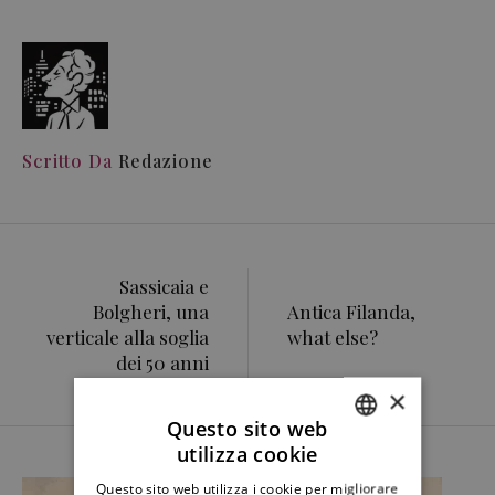
Scritto Da
Redazione
Sassicaia e
Bolgheri, una
Antica Filanda,
verticale alla soglia
what else?
dei 50 anni
×
Questo sito web
utilizza cookie
ITALIAN
Questo sito web utilizza i cookie per migliorare