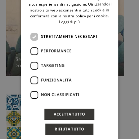
ENGLISH
la tua esperienza di navigazione. Utilizzando il
nostro sito web acconsenti a tutti i cookie in
conformità con la nostra policy per i cookie.
Leggi di più
STRETTAMENTE NECESSARI
PERFORMANCE
Secondo approdo di Sicilia en Primeur
2026, Caruso & Minini »
TARGETING
FUNZIONALITÀ
NON CLASSIFICATI
ACCETTA TUTTO
RIFIUTA TUTTO