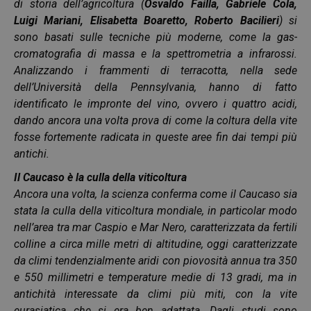
di storia dell’agricoltura (
Osvaldo Failla, Gabriele Cola,
Luigi Mariani, Elisabetta Boaretto, Roberto Bacilieri
) si
sono basati sulle tecniche più moderne, come la gas-
cromatografia di massa e la spettrometria a infrarossi.
Analizzando i frammenti di terracotta, nella sede
dell’Università della Pennsylvania, hanno di fatto
identificato le impronte del vino, ovvero i quattro acidi,
dando ancora una volta prova di come la coltura della vite
fosse fortemente radicata in queste aree fin dai tempi più
antichi.
Il Caucaso è la culla della viticoltura
Ancora una volta, la scienza conferma come il Caucaso sia
stata la culla della viticoltura mondiale, in particolar modo
nell’area tra mar Caspio e Mar Nero, caratterizzata da fertili
colline a circa mille metri di altitudine, oggi caratterizzate
da climi tendenzialmente aridi con piovosità annua tra 350
e 550 millimetri e temperature medie di 13 gradi, ma in
antichità interessate da climi più miti, con la vite
eurasiatica che si era ben adattata. Dagli studi sono