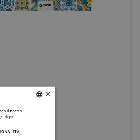
×
ndo il nostro
ITALIAN
gi di più
ENGLISH
IONALITÀ