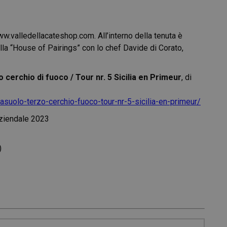
w.valledellacateshop.com
. All’interno della tenuta è
a “House of Pairings” con lo chef Davide di Corato,
erzo cerchio di fuoco / Tour nr. 5 Sicilia en Primeur
, di
rasuolo-terzo-cerchio-fuoco-tour-nr-5-sicilia-en-primeur/
ziendale 2023
)