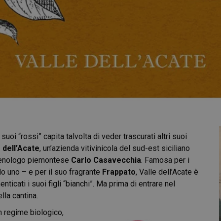
 suoi “rossi” capita talvolta di veder trascurati altri suoi
e dell’Acate
, un’azienda vitivinicola del sud-est siciliano
’enologo piemontese
Carlo Casavecchia
. Famosa per i
lo uno – e per il suo fragrante
Frappato
, Valle dell’Acate è
ticati i suoi figli “bianchi”. Ma prima di entrare nel
lla cantina.
in regime biologico,