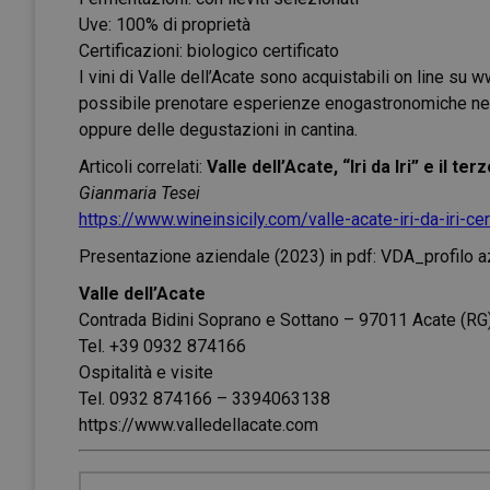
Uve: 100% di proprietà
Certificazioni: biologico certificato
I vini di Valle dell’Acate sono acquistabili on line su
ww
possibile prenotare esperienze enogastronomiche nell
oppure delle degustazioni in cantina.
Articoli correlati:
Valle dell’Acate, “Iri da Iri” e il t
Gianmaria Tesei
https://www.wineinsicily.com/valle-acate-iri-da-iri-ce
Presentazione aziendale (2023) in pdf:
VDA_profilo a
Valle dell’Acate
Contrada Bidini Soprano e Sottano – 97011 Acate (RG
Tel. +39 0932 874166
Ospitalità e visite
Tel. 0932 874166 – 3394063138
https://www.valledellacate.com