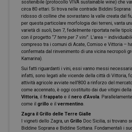
sostenibile (protocollo VIVA sustainable wine) che van
circa 80 ettari. Si trova nelle contrade Biddini Soprana
ridosso di colline che sovrastano la valle creata dal fi
per questa particolare morfologia dei terreni, vanta u
varietà di suoli, ben 7, fedelmente riportata nelle tipol
con il progetto “
7 terre per 7 vini
”. L’area – individuabi
compreso tra i comuni di Acate, Comiso e Vittoria – ha
confermata dal rinvenimento di una vicina necropoli g
Kamarina).
Sui fatti riguardanti i vini, essi vanno messi necessaria
infatti, sono legati alle vicende della città di Vittoria,
attività agricole avviate nell’800 a rinforzo del merca
come accennato, è oggi costituito dai due vitigni dell
Vittoria
, il
frappato
e il
nero d’Avola
. Parallelamente
come il
grillo
e il
vermentino
.
Zagra il Grillo delle Terre Gialle
I vigneti dello Zagra, un
Grillo
Doc Sicilia, si trovano s
Biddine Soprana e Biddine Sottana. Fondamentali i suo