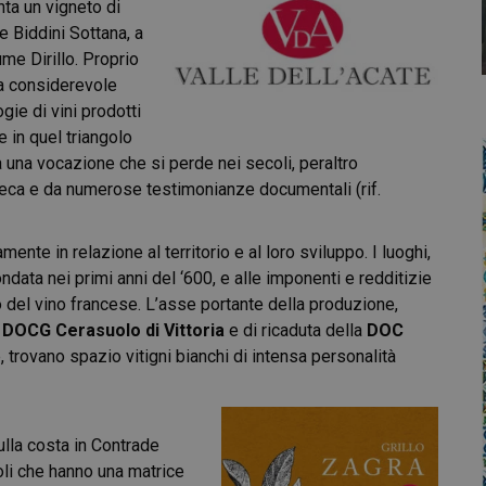
ta un vigneto di
 e Biddini Sottana, a
ume Dirillo. Proprio
na considerevole
ogie di vini prodotti
le in quel triangolo
 una vocazione che si perde nei secoli, peraltro
reca e da numerose testimonianze documentali (rif.
mente in relazione al territorio e al loro sviluppo. I luoghi,
 fondata nei primi anni del ‘600, e alle imponenti e redditizie
to del vino francese. L’asse portante della produzione,
a
DOCG Cerasuolo di Vittoria
e di ricaduta della
DOC
, trovano spazio vitigni bianchi di intensa personalità
ulla costa in Contrade
li che hanno una matrice