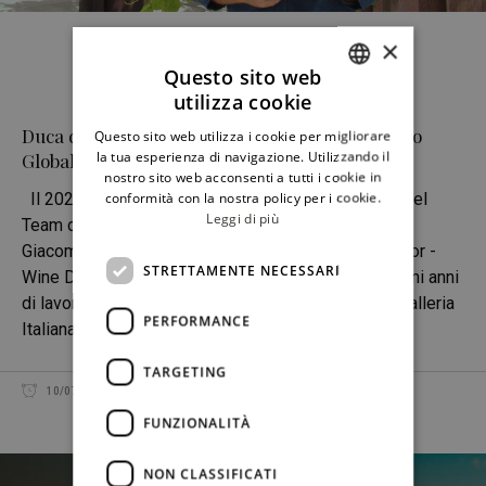
×
Questo sito web
utilizza cookie
ITALIAN
Duca di Salaparuta, Giacomo Tarquini è il nuovo
Questo sito web utilizza i cookie per migliorare
ENGLISH
la tua esperienza di navigazione. Utilizzando il
Global Marketing Director
nostro sito web acconsenti a tutti i cookie in
conformità con la nostra policy per i cookie.
Il 2020 si apre con un nuovo importante ingresso nel
Leggi di più
Team delle aziende Duca di Salaparuta. Da Gennaio,
Giacomo Tarquini è il nuovo Global Marketing Director -
STRETTAMENTE NECESSARI
Wine Division del Gruppo ILLVA Saronno. Dopo alcuni anni
di lavoro nel Gruppo Zenit e nella Società RCR Cristalleria
PERFORMANCE
Italiana S.p.A.,
TARGETING
10/07/2020
REDAZIONE
CONDIVIDI
FUNZIONALITÀ
NON CLASSIFICATI