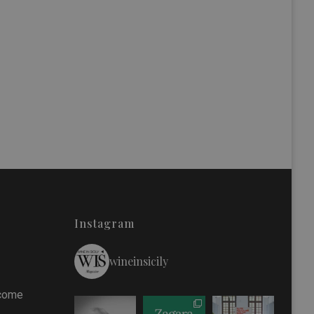
Instagram
wineinsicily
 come