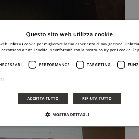
Questo sito web utilizza cookie
web utilizza i cookie per migliorare la tua esperienza di navigazione. Utilizza
 acconsenti a tutti i cookie in conformità con la nostra policy per i cookie.
Leg
usica nei teatri di Catania
NECESSARI
PERFORMANCE
TARGETING
FUNZ
di musica e vino dedicata alle pregevolezze del Cerasuolo
TI
suo compimento il 2 febbraio scorso al Teatro Sangiorgi e
asione per festeggiare anche i 50 anni dalla
ACCETTA TUTTO
RIFIUTA TUTTO
CONDIVIDI
MOSTRA DETTAGLI