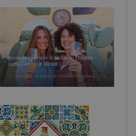
Secondo approdo di Sicilia en Primeur
2026, Caruso & Minini »
IN EVIDENZA
,
PORTRAIT AZIENDALE
28/05/2026
0