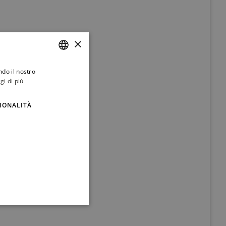
×
ndo il nostro
ITALIAN
gi di più
ENGLISH
IONALITÀ