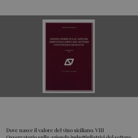
Dove nasce il valore del vino siciliano. VIII
Osservatorio sulle aziende imbottigliatrici del settore