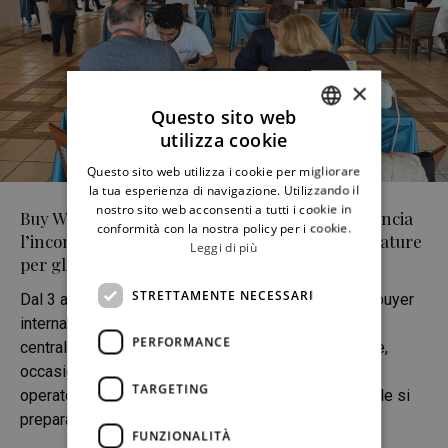
×
Questo sito web
utilizza cookie
ITALIAN
Questo sito web utilizza i cookie per migliorare
ENGLISH
la tua esperienza di navigazione. Utilizzando il
nostro sito web acconsenti a tutti i cookie in
Buy West of Sicily 2026, il Distretto Turistico rilancia
conformità con la nostra policy per i cookie.
l’incontro con i mercati esteri: aperte le candidature
Leggi di più
per gli operatori
STRETTAMENTE NECESSARI
Dal 3 al 7 ottobre la Sicilia occidentale ospiterà 22 buyer
internazionali provenienti da 11 Paesi. Il momento
PERFORMANCE
centrale sarà la giornata di incontri B2B del 6 ottobre,
occasione di confronto tra imprese del territorio e
TARGETING
operatori della domanda estera. La Sicilia occidentale si
prepara a
FUNZIONALITÀ