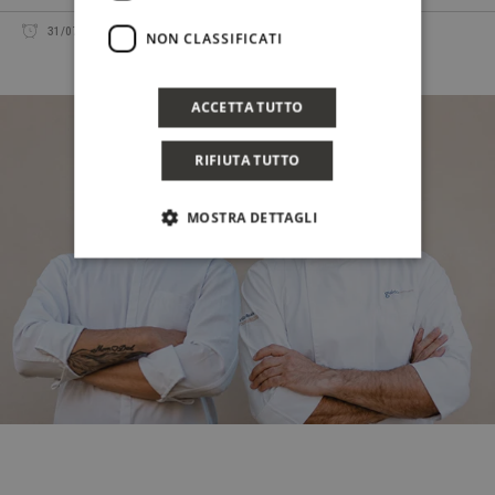
31/07/2026
REDAZIONE
CONDIVIDI
NON CLASSIFICATI
ACCETTA TUTTO
RIFIUTA TUTTO
MOSTRA DETTAGLI