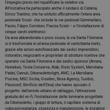
l’impegno preso nel riqualificare la celebre via.
All’iniziativa ha partecipato anche il sindaco di Catania,
Enrico Trantino, che ha istituito ufficialmente l’intera area
pedonale Sciuti- che include le vie pedonali Gemmellaro,
Pacini, Filppo Corridoni, Piazza Sciuti – e l’installazione di
cinque varchi elettronici.
Da area abbandonata e poco sicura, la via Santa Filomena
si è trasformata in un’area pedonale di centottanta metri,
grazie alle azioni autofinanziate dai sedici imprenditori,
ristoratori, negozianti e proprietari di strutture ricettive che
operano via Santa Filomena e dai sedici sponsor (Amara,
Heineken, Testa Conserve, Alab, Risto System, Meridiana
Padel, Camuti, Dibenedettolight, AMC, La Meridiana
Piscine, MSC Sicilia, Gisaltec, Besa Agency, Tusibiò,
Plasiconf, Birrificio dell’Etna) che hanno sposato il
progetto: dall’arredo urbano al cablaggio, l’attivazione
gratuita del wi-fi, l’installazione delle luminarie progettate
da Dibenedetto, i gruppi di lettura, il capillare sistema di
videosorveglianza, sicurezza e manutenzione, le iniziative