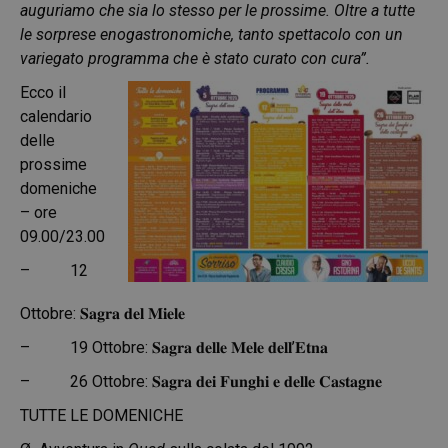
auguriamo che sia lo stesso per le prossime. Oltre a tutte
le sorprese enogastronomiche, tanto spettacolo con un
variegato programma che è stato curato con cura”.
Ecco il
calendario
delle
prossime
domeniche
– ore
09.00/23.00
– 12
Ottobre: 𝐒𝐚𝐠𝐫𝐚 𝐝𝐞𝐥 𝐌𝐢𝐞𝐥𝐞
– 19 Ottobre: 𝐒𝐚𝐠𝐫𝐚 𝐝𝐞𝐥𝐥𝐞 𝐌𝐞𝐥𝐞 𝐝𝐞𝐥𝐥’𝐄𝐭𝐧𝐚
– 26 Ottobre: 𝐒𝐚𝐠𝐫𝐚 𝐝𝐞𝐢 𝐅𝐮𝐧𝐠𝐡𝐢 𝐞 𝐝𝐞𝐥𝐥𝐞 𝐂𝐚𝐬𝐭𝐚𝐠𝐧𝐞
TUTTE LE DOMENICHE