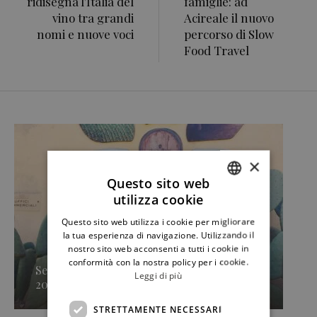
ridisegna l'Italia del
famiglie: ad
vino tra grandi
Acireale il nuovo
nomi e nuove voci
percorso di Slow
Food Travel
×
Questo sito web
utilizza cookie
ITALIAN
Questo sito web utilizza i cookie per migliorare
ENGLISH
la tua esperienza di navigazione. Utilizzando il
nostro sito web acconsenti a tutti i cookie in
conformità con la nostra policy per i cookie.
Secondo approdo di Sicilia en Primeur
Leggi di più
2026, Caruso & Minini »
STRETTAMENTE NECESSARI