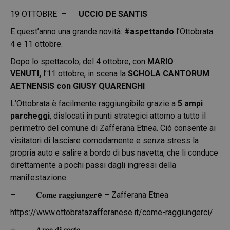
19 OTTOBRE –
UCCIO DE SANTIS
E quest’anno una grande novità:
#aspettando
l’Ottobrata:
4 e 11 ottobre.
Dopo lo spettacolo, del 4 ottobre, con
MARIO
VENUTI,
l’11 ottobre, in scena la
SCHOLA CANTORUM
AETNENSIS con GIUSY QUARENGHI
L’Ottobrata è facilmente raggiungibile grazie a
5 ampi
parcheggi
, dislocati in punti strategici attorno a tutto il
perimetro del comune di Zafferana Etnea. Ciò consente ai
visitatori di lasciare comodamente e senza stress la
propria auto e salire a bordo di bus navetta, che li conduce
direttamente a pochi passi dagli ingressi della
manifestazione.
– 𝐂𝐨𝐦𝐞 𝐫𝐚𝐠𝐠𝐢𝐮𝐧𝐠𝐞𝐫
e
– Zafferana Etnea
https://www.ottobratazafferanese.it/come-raggiungerci/
– 𝐀𝐫𝐞𝐞 𝐝𝐢 𝐬𝐨𝐬𝐭𝐚