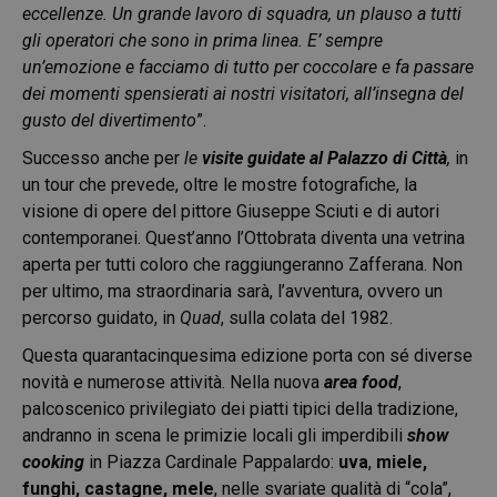
eccellenze. Un grande lavoro di squadra, un plauso a tutti
gli operatori che sono in prima linea. E’ sempre
un’emozione e facciamo di tutto per coccolare e fa passare
dei momenti spensierati ai nostri visitatori, all’insegna del
gusto del divertimento
”.
Successo anche per
le
visite guidate al Palazzo di Città
,
in
un tour che prevede, oltre le mostre fotografiche, la
visione di opere del pittore Giuseppe Sciuti e di autori
contemporanei. Quest’anno l’Ottobrata diventa una vetrina
aperta per tutti coloro che raggiungeranno Zafferana. Non
per ultimo, ma straordinaria sarà, l’avventura, ovvero un
percorso guidato, in
Quad
, sulla colata del 1982.
Questa quarantacinquesima edizione porta con sé diverse
novità e numerose attività. Nella nuova
area food
,
palcoscenico privilegiato dei piatti tipici della tradizione,
andranno in scena le primizie locali gli imperdibili
show
cooking
in Piazza Cardinale Pappalardo:
uva
,
miele,
funghi, castagne, mele
, nelle svariate qualità di “cola”,