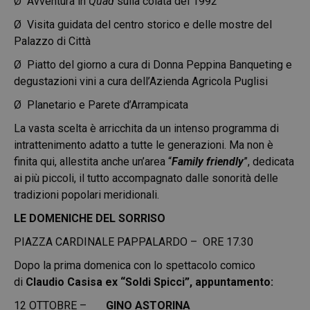
Ø Avventura in
Quad
sulla colata del 1992
Ø Visita guidata del centro storico e delle mostre del
Palazzo di Città
Ø Piatto del giorno a cura di Donna Peppina Banqueting e
degustazioni vini a cura dell’Azienda Agricola Puglisi
Ø Planetario e Parete d’Arrampicata
La vasta scelta è arricchita da un intenso programma di
intrattenimento adatto a tutte le generazioni. Ma non è
finita qui, allestita anche un’area “
Family friendly
”, dedicata
ai più piccoli, il tutto accompagnato dalle sonorità delle
tradizioni popolari meridionali.
LE DOMENICHE DEL SORRISO
PIAZZA CARDINALE PAPPALARDO – ORE 17.30
Dopo la prima domenica con lo spettacolo comico
di
Claudio Casisa ex “Soldi Spicci”, appuntamento:
12 OTTOBRE –
GINO ASTORINA