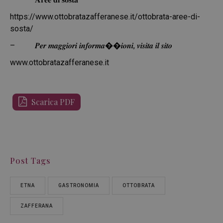
https://www.ottobratazafferanese.it/ottobrata-aree-di-
sosta/
– 𝑷𝒆𝒓 𝒎𝒂𝒈𝒈𝒊𝒐𝒓𝒊 𝒊𝒏𝒇𝒐𝒓𝒎𝒂��𝒊𝒐𝒏𝒊, 𝒗𝒊𝒔𝒊𝒕𝒂 𝒊𝒍 𝒔𝒊𝒕𝒐
www.ottobratazafferanese.it
Scarica PDF
Post Tags
ETNA
GASTRONOMIA
OTTOBRATA
ZAFFERANA