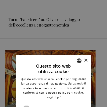
Torna"Eat street" ad Olivieri: il villaggio
dell'eccellenza enogastronomica
×
Questo sito web
utilizza cookie
ITALIAN
Questo sito web utilizza i cookie per migliorare
ENGLISH
la tua esperienza di navigazione. Utilizzando il
nostro sito web acconsenti a tutti i cookie in
conformità con la nostra policy per i cookie.
Leggi di più
Pellegrino e la storia del Marsala (e non
solo): SEP 2026, prima »