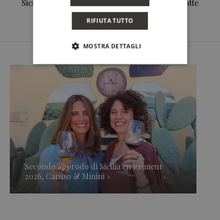
Sicilia Grillo e Nero
natura per la notte
d'Avola
di San Lorenzo
RIFIUTA TUTTO
MOSTRA DETTAGLI
Secondo approdo di Sicilia en Primeur
2026, Caruso & Minini »