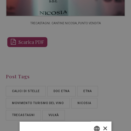
TRECASTAGNI. CANTINE NICOSIA, PUNTO VENDITA
Scarica PDF
Post Tags
CALICI DI STELLE
DOC ETNA
ETNA
MOVIMENTO TURISMO DEL VINO
NICOSIA
TRECASTAGNI
VULKÀ
×