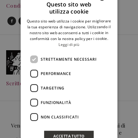
Questo sito web
Condividi Post
utilizza cookie
ITALIAN
Questo sito web utilizza i cookie per migliorare
ENGLISH
la tua esperienza di navigazione. Utilizzando il
nostro sito web acconsenti a tutti i cookie in
conformità con la nostra policy per i cookie.
Leggi di più
STRETTAMENTE NECESSARI
PERFORMANCE
Scritto Da
Redazione
TARGETING
FUNZIONALITÀ
NON CLASSIFICATI
Partita la
Calici di Stelle a
Vendemmia 2017, la
Baglio Sorìa. Vini di
prima per DOC
Firriato, musica e
ACCETTA TUTTO