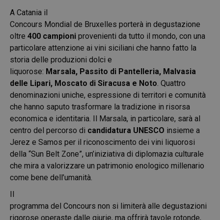
A Catania il
Concours Mondial de Bruxelles porterà in degustazione
oltre
400 campioni
provenienti da tutto il mondo, con una
particolare attenzione ai vini siciliani che hanno fatto la
storia delle produzioni dolci e
liquorose:
Marsala
,
Passito di Pantelleria
,
Malvasia
delle Lipari
,
Moscato di Siracusa e Noto
. Quattro
denominazioni uniche, espressione di territori e comunità
che hanno saputo trasformare la tradizione in risorsa
economica e identitaria. Il Marsala, in particolare, sarà al
centro del percorso di
candidatura UNESCO
insieme a
Jerez e Samos per il riconoscimento dei vini liquorosi
della “Sun Belt Zone”, un’iniziativa di diplomazia culturale
che mira a valorizzare un patrimonio enologico millenario
come bene dell’umanità.
Il
programma del Concours non si limiterà alle degustazioni
rigorose operaste dalle giurie, ma offrirà tavole rotonde,