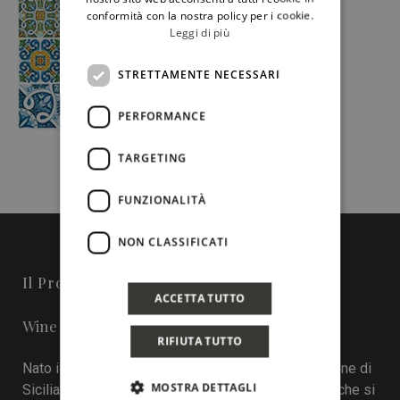
conformità con la nostra policy per i cookie.
Leggi di più
STRETTAMENTE NECESSARI
PERFORMANCE
TARGETING
FUNZIONALITÀ
NON CLASSIFICATI
Il Progetto
ACCETTA TUTTO
Wine in Sicily - Online Magazine
RIFIUTA TUTTO
Nato il 22 aprile 2016 durante la tredicesima edizione di
MOSTRA DETTAGLI
Sicilia en Primeur, Wineinsicily.com è un magazine che si