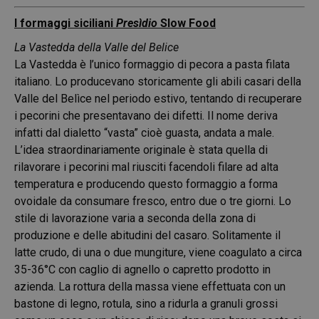
I formaggi siciliani
Presìdio
Slow Food
La Vastedda della Valle del Belice
La Vastedda è l’unico formaggio di pecora a pasta filata
italiano. Lo producevano storicamente gli abili casari della
Valle del Belìce nel periodo estivo, tentando di recuperare
i pecorini che presentavano dei difetti. Il nome deriva
infatti dal dialetto “vasta” cioè guasta, andata a male.
L’idea straordinariamente originale è stata quella di
rilavorare i pecorini mal riusciti facendoli filare ad alta
temperatura e producendo questo formaggio a forma
ovoidale da consumare fresco, entro due o tre giorni. Lo
stile di lavorazione varia a seconda della zona di
produzione e delle abitudini del casaro. Solitamente il
latte crudo, di una o due mungiture, viene coagulato a circa
35-36°C con caglio di agnello o capretto prodotto in
azienda. La rottura della massa viene effettuata con un
bastone di legno, rotula, sino a ridurla a granuli grossi