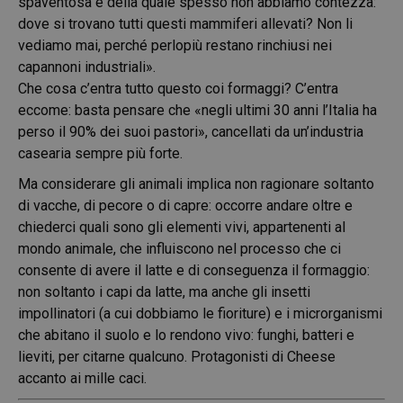
spaventosa e della quale spesso non abbiamo contezza:
dove si trovano tutti questi mammiferi allevati? Non li
vediamo mai, perché perlopiù restano rinchiusi nei
capannoni industriali».
Che cosa c’entra tutto questo coi formaggi? C’entra
eccome: basta pensare che «negli ultimi 30 anni l’Italia ha
perso il 90% dei suoi pastori», cancellati da un’industria
casearia sempre più forte.
Ma considerare gli animali implica non ragionare soltanto
di vacche, di pecore o di capre: occorre andare oltre e
chiederci quali sono gli elementi vivi, appartenenti al
mondo animale, che influiscono nel processo che ci
consente di avere il latte e di conseguenza il formaggio:
non soltanto i capi da latte, ma anche gli insetti
impollinatori (a cui dobbiamo le fioriture) e i microrganismi
che abitano il suolo e lo rendono vivo: funghi, batteri e
lieviti, per citarne qualcuno. Protagonisti di Cheese
accanto ai mille caci.