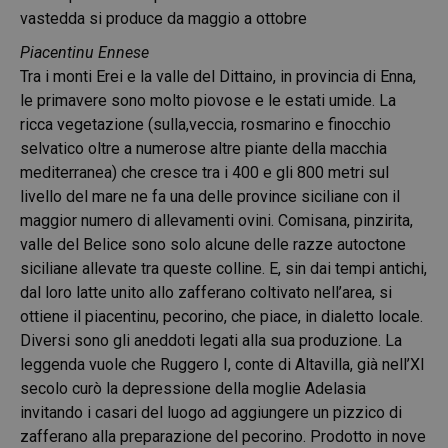
vastedda si produce da maggio a ottobre
Piacentinu Ennese
Tra i monti Erei e la valle del Dittaino, in provincia di Enna,
le primavere sono molto piovose e le estati umide. La
ricca vegetazione (sulla,veccia, rosmarino e finocchio
selvatico oltre a numerose altre piante della macchia
mediterranea) che cresce tra i 400 e gli 800 metri sul
livello del mare ne fa una delle province siciliane con il
maggior numero di allevamenti ovini. Comisana, pinzirita,
valle del Belice sono solo alcune delle razze autoctone
siciliane allevate tra queste colline. E, sin dai tempi antichi,
dal loro latte unito allo zafferano coltivato nell’area, si
ottiene il piacentinu, pecorino, che piace, in dialetto locale.
Diversi sono gli aneddoti legati alla sua produzione. La
leggenda vuole che Ruggero I, conte di Altavilla, già nell’XI
secolo curò la depressione della moglie Adelasia
invitando i casari del luogo ad aggiungere un pizzico di
zafferano alla preparazione del pecorino. Prodotto in nove