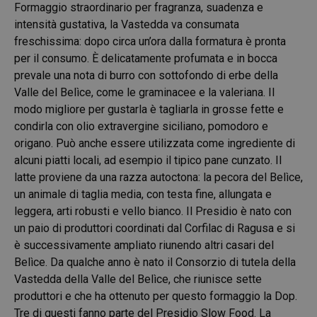
Formaggio straordinario per fragranza, suadenza e
intensità gustativa, la Vastedda va consumata
freschissima: dopo circa un’ora dalla formatura è pronta
per il consumo. È delicatamente profumata e in bocca
prevale una nota di burro con sottofondo di erbe della
Valle del Belìce, come le graminacee e la valeriana. Il
modo migliore per gustarla è tagliarla in grosse fette e
condirla con olio extravergine siciliano, pomodoro e
origano. Può anche essere utilizzata come ingrediente di
alcuni piatti locali, ad esempio il tipico pane cunzato. Il
latte proviene da una razza autoctona: la pecora del Belìce,
un animale di taglia media, con testa fine, allungata e
leggera, arti robusti e vello bianco. Il Presidio è nato con
un paio di produttori coordinati dal Corfilac di Ragusa e si
è successivamente ampliato riunendo altri casari del
Belìce. Da qualche anno è nato il Consorzio di tutela della
Vastedda della Valle del Belìce, che riunisce sette
produttori e che ha ottenuto per questo formaggio la Dop.
Tre di questi fanno parte del Presidio Slow Food. La