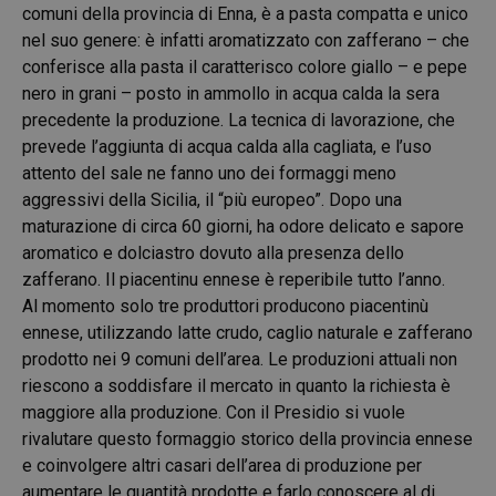
comuni della provincia di Enna, è a pasta compatta e unico
nel suo genere: è infatti aromatizzato con zafferano – che
conferisce alla pasta il caratterisco colore giallo – e pepe
nero in grani – posto in ammollo in acqua calda la sera
precedente la produzione. La tecnica di lavorazione, che
prevede l’aggiunta di acqua calda alla cagliata, e l’uso
attento del sale ne fanno uno dei formaggi meno
aggressivi della Sicilia, il “più europeo”. Dopo una
maturazione di circa 60 giorni, ha odore delicato e sapore
aromatico e dolciastro dovuto alla presenza dello
zafferano. Il piacentinu ennese è reperibile tutto l’anno.
Al momento solo tre produttori producono piacentinù
ennese, utilizzando latte crudo, caglio naturale e zafferano
prodotto nei 9 comuni dell’area. Le produzioni attuali non
riescono a soddisfare il mercato in quanto la richiesta è
maggiore alla produzione. Con il Presidio si vuole
rivalutare questo formaggio storico della provincia ennese
e coinvolgere altri casari dell’area di produzione per
aumentare le quantità prodotte e farlo conoscere al di