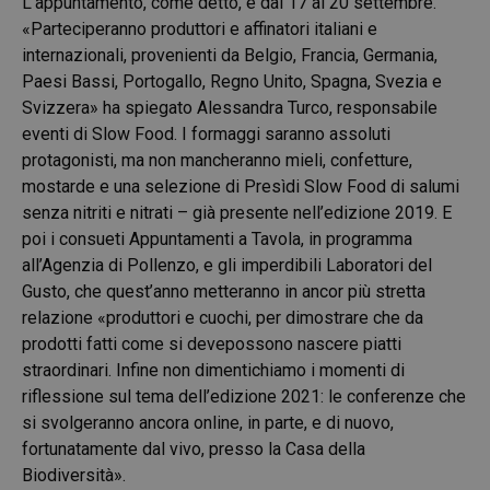
L’appuntamento, come detto, è dal 17 al 20 settembre.
«Parteciperanno produttori e affinatori italiani e
internazionali, provenienti da Belgio, Francia, Germania,
Paesi Bassi, Portogallo, Regno Unito, Spagna, Svezia e
Svizzera» ha spiegato Alessandra Turco, responsabile
eventi di Slow Food. I formaggi saranno assoluti
protagonisti, ma non mancheranno mieli, confetture,
mostarde e una selezione di Presìdi Slow Food di salumi
senza nitriti e nitrati – già presente nell’edizione 2019. E
poi i consueti Appuntamenti a Tavola, in programma
all’Agenzia di Pollenzo, e gli imperdibili Laboratori del
Gusto, che quest’anno metteranno in ancor più stretta
relazione «produttori e cuochi, per dimostrare che da
prodotti fatti come si devepossono nascere piatti
straordinari. Infine non dimentichiamo i momenti di
riflessione sul tema dell’edizione 2021: le conferenze che
si svolgeranno ancora online, in parte, e di nuovo,
fortunatamente dal vivo, presso la Casa della
Biodiversità».