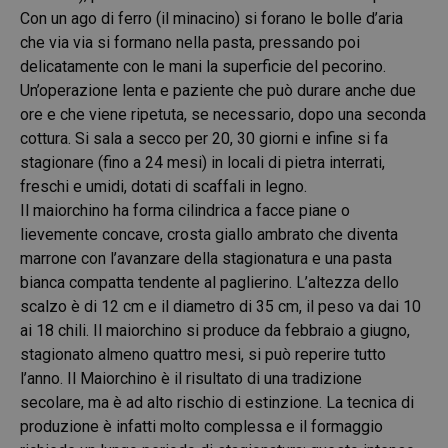
Con un ago di ferro (il minacino) si forano le bolle d’aria
che via via si formano nella pasta, pressando poi
delicatamente con le mani la superficie del pecorino.
Un’operazione lenta e paziente che può durare anche due
ore e che viene ripetuta, se necessario, dopo una seconda
cottura. Si sala a secco per 20, 30 giorni e infine si fa
stagionare (fino a 24 mesi) in locali di pietra interrati,
freschi e umidi, dotati di scaffali in legno.
Il maiorchino ha forma cilindrica a facce piane o
lievemente concave, crosta giallo ambrato che diventa
marrone con l’avanzare della stagionatura e una pasta
bianca compatta tendente al paglierino. L’altezza dello
scalzo è di 12 cm e il diametro di 35 cm, il peso va dai 10
ai 18 chili. Il maiorchino si produce da febbraio a giugno,
stagionato almeno quattro mesi, si può reperire tutto
l’anno. Il Maiorchino è il risultato di una tradizione
secolare, ma è ad alto rischio di estinzione. La tecnica di
produzione è infatti molto complessa e il formaggio