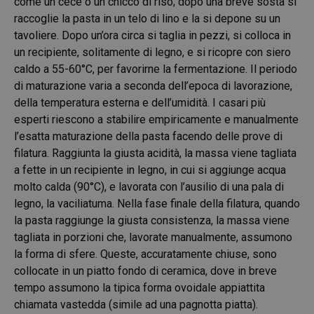
come un cece o un chicco di riso; dopo una breve sosta si
raccoglie la pasta in un telo di lino e la si depone su un
tavoliere. Dopo un’ora circa si taglia in pezzi, si colloca in
un recipiente, solitamente di legno, e si ricopre con siero
caldo a 55-60°C, per favorirne la fermentazione. Il periodo
di maturazione varia a seconda dell’epoca di lavorazione,
della temperatura esterna e dell’umidità. I casari più
esperti riescono a stabilire empiricamente e manualmente
l’esatta maturazione della pasta facendo delle prove di
filatura. Raggiunta la giusta acidità, la massa viene tagliata
a fette in un recipiente in legno, in cui si aggiunge acqua
molto calda (90°C), e lavorata con l’ausilio di una pala di
legno, la vaciliatuma. Nella fase finale della filatura, quando
la pasta raggiunge la giusta consistenza, la massa viene
tagliata in porzioni che, lavorate manualmente, assumono
la forma di sfere. Queste, accuratamente chiuse, sono
collocate in un piatto fondo di ceramica, dove in breve
tempo assumono la tipica forma ovoidale appiattita
chiamata vastedda (simile ad una pagnotta piatta).