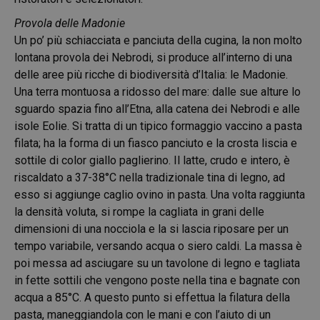
Provola delle Madonie
Un po’ più schiacciata e panciuta della cugina, la non molto
lontana provola dei Nebrodi, si produce all’interno di una
delle aree più ricche di biodiversità d’Italia: le Madonie.
Una terra montuosa a ridosso del mare: dalle sue alture lo
sguardo spazia fino all’Etna, alla catena dei Nebrodi e alle
isole Eolie. Si tratta di un tipico formaggio vaccino a pasta
filata; ha la forma di un fiasco panciuto e la crosta liscia e
sottile di color giallo paglierino. Il latte, crudo e intero, è
riscaldato a 37-38°C nella tradizionale tina di legno, ad
esso si aggiunge caglio ovino in pasta. Una volta raggiunta
la densità voluta, si rompe la cagliata in grani delle
dimensioni di una nocciola e la si lascia riposare per un
tempo variabile, versando acqua o siero caldi. La massa è
poi messa ad asciugare su un tavolone di legno e tagliata
in fette sottili che vengono poste nella tina e bagnate con
acqua a 85°C. A questo punto si effettua la filatura della
pasta, maneggiandola con le mani e con l’aiuto di un