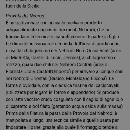
fuori della Sicilia.
Provola dei Nebrodi
È un tradizionale caciocavallo siciliano prodotto
artigianalmente dai casari dei monti Nebrodi, che si
tramandano la tecnica di caseificazione di padre in figlio.
Le dimensioni variano a seconda dell’area di produzione,
si va dal chilogrammo nei Nebrodi Nord Occidentali (area
di Mistretta, Castel di Lucio, Caronia), al chilogrammo e
mezzo, quasi due chili nei Nebrodi Centrali (area di
Floresta, Ucrìa, Castell’Umberto) per arrivare ai cinque chili
nei Nebrodi Orientali (Basicò, Montalbano Elicona). La
forma è ovoidale, con la classica testina dei caciocavalli
(utilizzata per legare le forme e appenderle). Si produce
con latte vaccino crudo coagulato con il caglio di agnello o
di capretto e poi filato (gettando acqua calda sulla massa).
Prima della filatura la pasta della Provola dei Nebrodi è
manipolata a lungo: una tecnica simile a quella usata per
impastare il pane, grazie alla quale il formaggio tende a