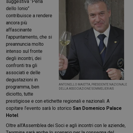
suggestiva “Perla
dello Ionio”
contribuisce a rendere
ancora più
affascinante
l’appuntamento, che si
preannuncia molto
intenso sul fronte
degli incontri, dei
confronti tra gli
associati e delle
degustazioni in
ANTONELLO MAIETTA, PRESIDENTE NAZIONALE
programma, ben
DELLA ASSOCIAZIONE SOMMELIER AIS
diciotto, tutte
prestigiose e con etichette regionali e nazionali. A
ospitare l’evento sarà lo storico
San Domenico Palace
Hotel
.
Oltre all’Assemblea dei Soci e agli incontri con le aziende,
Taormina sarà anche lo scenario per la consegna del