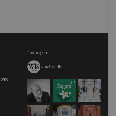
Instagram
wineinsicily
 come