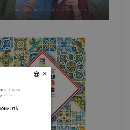
IN EVIDENZA
,
PORTRAIT AZIENDALE
28/05/2026
0
×
ndo il nostro
ITALIAN
gi di più
ENGLISH
IONALITÀ