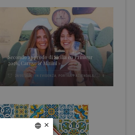
Secondo approdo di Sicilia en Primeur
2026, Caruso & Minini »
IN EVIDENZA
,
PORTRAIT AZIENDALE
28/05/2026
0
×