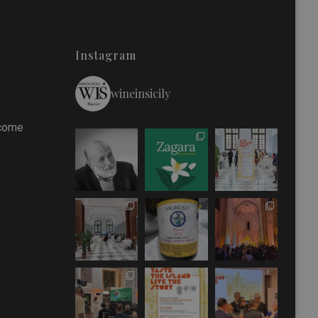
Instagram
wineinsicily
 come