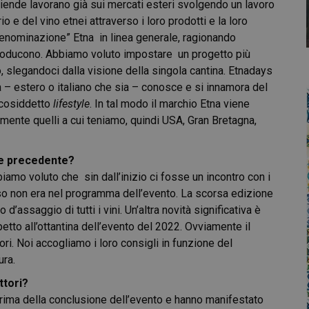
ziende lavorano già sui mercati esteri svolgendo un lavoro
 e del vino etnei attraverso i loro prodotti e la loro
enominazione” Etna in linea generale, ragionando
 producono. Abbiamo voluto impostare un progetto più
 slegandoci dalla visione della singola cantina. Etnadays
ta – estero o italiano che sia – conosce e si innamora del
l cosiddetto
lifestyle
. In tal modo il marchio Etna viene
ente quelli a cui teniamo, quindi USA, Gran Bretagna,
one precedente?
iamo voluto che sin dall’inizio ci fosse un incontro con i
so non era nel programma dell’evento. La scorsa edizione
assaggio di tutti i vini. Un’altra novità significativa è
petto all’ottantina dell’evento del 2022. Ovviamente il
ri. Noi accogliamo i loro consigli in funzione del
ura.
ttori?
prima della conclusione dell’evento e hanno manifestato