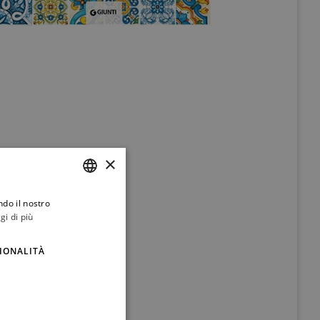
×
ndo il nostro
ITALIAN
gi di più
ENGLISH
IONALITÀ