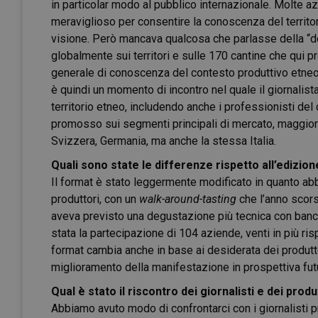
in particolar modo al pubblico internazionale. Molte a
meraviglioso per consentire la conoscenza del territorio
visione. Però mancava qualcosa che parlasse della “d
globalmente sui territori e sulle 170 cantine che qui
generale di conoscenza del contesto produttivo etneo,
è quindi un momento di incontro nel quale il giornalis
territorio etneo, includendo anche i professionisti de
promosso sui segmenti principali di mercato, maggiorm
Svizzera, Germania, ma anche la stessa Italia.
Quali sono state le differenze rispetto all’edizi
Il format è stato leggermente modificato in quanto abb
produttori, con un
walk-around-tasting
che l’anno scor
aveva previsto una degustazione più tecnica con banco d’
stata la partecipazione di 104 aziende, venti in più ris
format cambia anche in base ai desiderata dei produtto
miglioramento della manifestazione in prospettiva fut
Qual è stato il riscontro dei giornalisti e dei produ
Abbiamo avuto modo di confrontarci con i giornalisti 