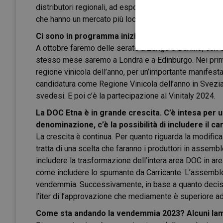
distributori regionali, ad esponenti del mondo della r
che hanno un mercato più locale. Dobbiamo ancora verif
Ci sono in programma iniziative fuori Sicilia o all
A ottobre faremo delle serate a Zurigo e Berlino, con
stesso mese saremo a Londra e a Edinburgo. Nei primi
regione vinicola dell’anno, per un’importante manifest
candidatura come Regione Vinicola dell’anno in Svezia
svedesi. E poi c’è la partecipazione al Vinitaly 2024.
La DOC Etna è in grande crescita.
C’è intesa per 
denominazione, c’è la possibilità di includere il ca
La crescita è continua. Per quanto riguarda la modific
tratta di una scelta che faranno i produttori in assemb
includere la trasformazione dell’intera area DOC in a
come includere lo spumante da Carricante. L’assemblea
vendemmia. Successivamente, in base a quanto deciso
l’iter di l’approvazione che mediamente è superiore ad
Come sta andando la vendemmia 2023? Alcuni lam