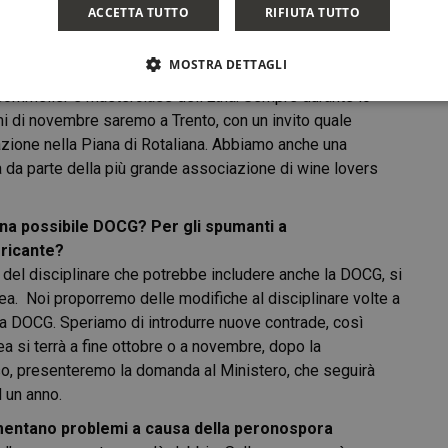
ACCETTA TUTTO
RIFIUTA TUTTO
istorazione e alle enoteche, focalizzandoci sulle aziende
icare le date, tenendo conto delle risorse disponibili.
MOSTRA DETTAGLI
’estero?
 sommelier e masterclass dell’Etna. Sempre durante lo
 di novembre saremo a Trento, con un invito quale
azione nella Piana di Rotaliana. Abbiamo anche una
 da parte della più grande associazione di wine lovers
una possibile DOCG? Per gli spumanti a
rricante?
a del disciplinare che potrebbe includere anche la DOCG, si
lea. Noi proporremo delle modifiche al disciplinare volte a
rea DOCG. Speriamo di introdurre nuove contrade, così
 si terrà a fine ottobre o a novembre, dopo la
, presenteremo la domanda al Ministero, che seguirà
 un anno.
entano problemi a causa della peronospora