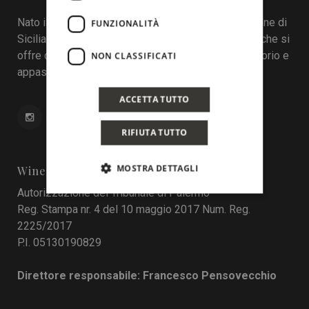
Nato il 22 aprile 2016 durante la tredicesima edizione di
FUNZIONALITÀ
Sicilia en Primeur, Wineinsicily.com è un magazine che si
offre come sistema di interazione tra cantine, territorio e
NON CLASSIFICATI
appassionati del vino.
ACCETTA TUTTO
RIFIUTA TUTTO
MOSTRA DETTAGLI
Wine In Sicily
Autorizzazione del Tribunale di Palermo
Reg. Stampa nr. 4 del 10 maggio 2017 Num. Reg.
2225/2017
P.I. 05130190829
Direttore responsabile: Francesco Pensovecchio