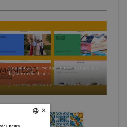
Donnafugata presenta la nuova piattaforma
digitale dedicata al »
PORTRAIT AZIENDALE
,
PRIMO PIANO
14/07/2026
0
×
ndo il nostro
ITALIAN