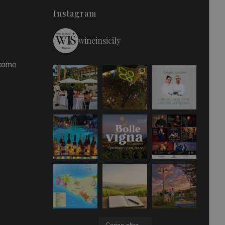
Instagram
wineinsicily
 come