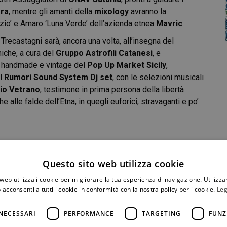
era
, mentre gli amanti della
mixology
avranno la
enzio’ e Amaro ‘Luna Verde’ dell’azienda etnea
Mavric
.
 Trecastagni sarà, ancora una volta, all’insegna del
iche, a cura del
Gruppo Astrofili Catanesi
, e
ni handmade e vintage del
Pop Up Market Sicily
,
il
Rumori Sound System Dj set
, con le selezioni musicali
io Vetrano
, testimone in prima persona della libertà
 alle falde dell’Etna, in quegli euforici, stravaganti e po’
dition
Questo sito web utilizza cookie
web utilizza i cookie per migliorare la tua esperienza di navigazione. Utilizza
 acconsenti a tutti i cookie in conformità con la nostra policy per i cookie.
Leg
NECESSARI
PERFORMANCE
TARGETING
FUNZ