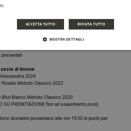
TI
IACERI A
ACCETTA TUTTO
RIFIUTA TUTTO
MOSTRA DETTAGLI
f Salvo Baudo
, presentati
zeste di limone
d’Alessandria 2024
ut Rosato Metodo Classico 2022
oc Brut Bianco Metodo Classico 2020
SOLO SU PRENOTAZIONE fino ad esaurimento posti,
torio dovranno presentarsi alle ore 19.30 in punto per