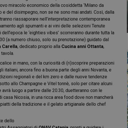
del nuovo miracolo economico della cosiddetta ‘Milano da
o e del disimpegno, non se ne sono mai andati. Così, dalla
i potranno riassaporare nell’interpretazione contemporanea
namento agli spumanti e ai vini delle selezioni Tenute
 dell’epoca le ‘eighties vibes’ scorreranno durante tutta la
.30 (a numero chiuso, solo su prenotazione) guidato dal
 Carella
, dedicato proprio alla
Cucina anni Ottanta
,
 tavola.
calice in mano, con la curiosità di (ri)scoprire preparazioni
gli italiani, ancora fino a buona parte degli anni Novanta, e
radizioni regionali e del km zero e dalle nuove tendenze
isotto allo Champagne e Vitel tonnè, solo per citare alcuni
he avrà luogo a partire dalle 20.30, duetteranno con le
, di casa Nicosia, in una ricca area food dove non mancherà
atti della tradizione e il gelato artigianale dello chef
te dello
stri Assaggiatori di
ONAV Catania
, pronti a guidare i