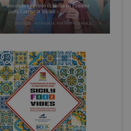
Secondo approdo di Sicilia en Primeur
2026, Caruso & Minini »
IN EVIDENZA
,
PORTRAIT AZIENDALE
28/05/2026
0