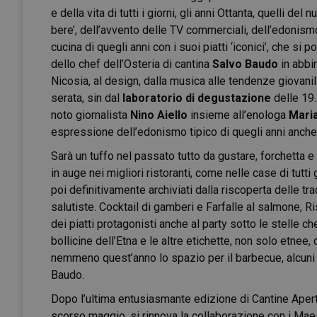
e della vita di tutti i giorni, gli anni Ottanta, quelli 
bere’, dell’avvento delle TV commerciali, dell’edonism
cucina di quegli anni con i suoi piatti ‘iconici’, che s
dello chef dell’Osteria di cantina
Salvo Baudo
in abbi
Nicosia, al design, dalla musica alle tendenze giovanili
serata, sin dal
laboratorio di degustazione
delle 19
noto giornalista
Nino Aiello
insieme all’enologa
Maria
espressione dell’edonismo tipico di quegli anni anche
Sarà un tuffo nel passato tutto da gustare, forchetta e 
in auge nei migliori ristoranti, come nelle case di tutti 
poi definitivamente archiviati dalla riscoperta delle t
salutiste. Cocktail di gamberi e Farfalle al salmone, R
dei piatti protagonisti anche al party sotto le stelle c
bollicine dell’Etna e le altre etichette, non solo etnee
nemmeno quest’anno lo spazio per il barbecue, alcuni pi
Baudo.
Dopo l’ultima entusiasmante edizione di Cantine Aper
scorso maggio, si rinnova la collaborazione con i Mae