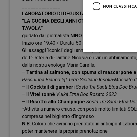
______________
NON CLASSIFICA
LABORATORIO DI DEGUSTAZIONE*
“LA CUCINA DEGLI ANNI OTTANTA: EDONISMO E P
TAVOLA”
guidato dal giornalista
NINO AIELLO
Inizio ore 19.40 / Durata: 50 minuti ca.
Gli assaggi ‘iconici’ degli anni 80 preparati dallo Che
de L’Osteria di Cantine Nicosia e i vini in abbinamento
dalla nostra enologa Maria Carella:
–
Tartina al salmone, con spuma di mascarpone e 
Passuluna Bianco Igt Terre Siciliane Insolia-Moscato 
–
Il Cocktail di gamberi
Sosta Tre Santi Etna Doc Br
–
Il Vitel tonnè
Vulkà Etna Doc Rosato 2023
–
Il Risotto allo Champagne
Sosta Tre Santi Etna D
*
Attività a numero chiuso, con posti molto limitati 
compresa nel biglietto d’ingresso.
N.B.
Coloro che avranno prenotato in anticipo il Labora
poter mantenere la propria prenotazione.