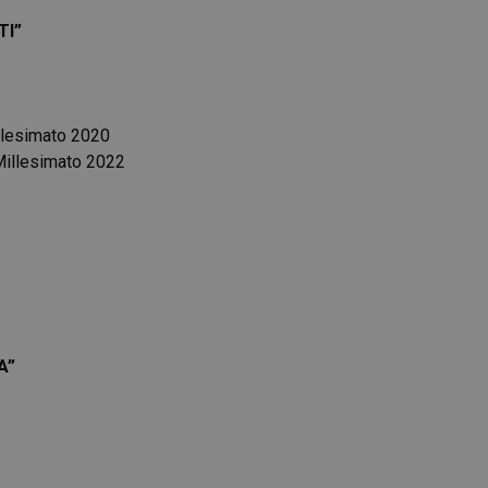
TI”
llesimato 2020
Millesimato 2022
A”