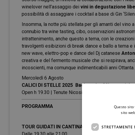
winelover nell’assaggio dei
vini in degustazione lib
possibilità di assaggiare i cocktail a base di Gin ‘Sil
Insomma, la notte più stellata per gli amanti del vino a
connubio tra wine tasting, cibo, osservazioni astronom
intrattenimento, anche questo a tema, con le creazio
travolgenti esibizioni di break dance e ballo a tema e 
new wave, elettro-pop e dance del Dj catanese
Anton
creativa e del fermento musicale che si respirava, anche
incoscienti, ma comunque indimenticabili anni Ottanta.
Mercoledì 6 Agosto
CALICI DI STELLE 2025
Back to the 80’s special e
Open h 19.30 | Tenute Nicosia, Trecastagni (CT)
PROGRAMMA
Questo sito 
sito web
TOUR GUIDATI IN CANTINA
STRETTAMENTE 
Dalle 19.30 alle 21.00