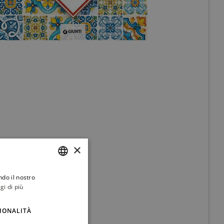
×
ndo il nostro
ITALIAN
gi di più
ENGLISH
IONALITÀ