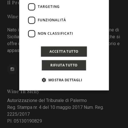
Il Progetto
TARGETING
Wine in Sicily - Online Magazine
FUNZIONALITÀ
Nato il 22 aprile 2016 durante la tredicesima edizione di
NON CLASSIFICATI
Sicilia en Primeur, Wineinsicily.com è un magazine che si
offre come sistema di interazione tra cantine, territorio e
appassionati del vino.
ACCETTA TUTTO
RIFIUTA TUTTO
MOSTRA DETTAGLI
Wine In Sicily
Autorizzazione del Tribunale di Palermo
Reg. Stampa nr. 4 del 10 maggio 2017 Num. Reg.
2225/2017
P.I. 05130190829