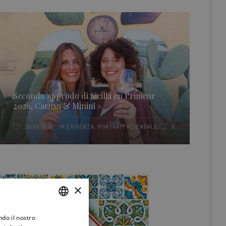
Secondo approdo di Sicilia en Primeur
2026, Caruso & Minini »
IN EVIDENZA
,
PORTRAIT AZIENDALE
28/05/2026
0
×
ndo il nostro
ITALIAN