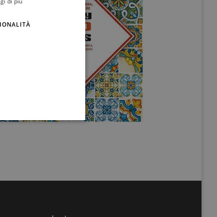
gi di più
ENGLISH
IONALITÀ