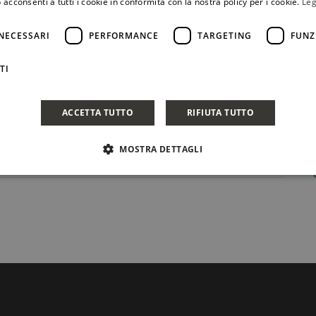
 acconsenti a tutti i cookie in conformità con la nostra policy per i cookie.
Leg
NECESSARI
PERFORMANCE
TARGETING
FUNZ
TI
ACCETTA TUTTO
RIFIUTA TUTTO
MOSTRA DETTAGLI