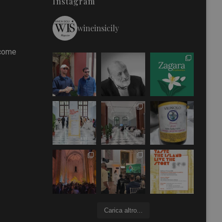
Instagram
wineinsicily
 come
Carica altro...