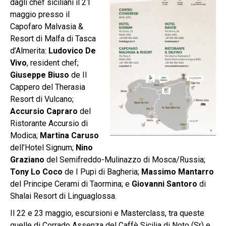
dagli chef siciliani il 21
maggio presso il
Capofaro Malvasia &
Resort di Malfa di Tasca
d’Almerita:
Ludovico De
Vivo
, resident chef;
Giuseppe Biuso
de Il
Cappero del Therasia
Resort di Vulcano;
Accursio Capraro
del
Ristorante Accursio di
Modica;
Martina Caruso
dell’Hotel Signum;
Nino
Graziano
del Semifreddo-Mulinazzo di Mosca/Russia;
Tony Lo Coco
de I Pupi di Bagheria;
Massimo Mantarro
del Principe Cerami di Taormina; e
Giovanni Santoro
di
Shalai Resort di Linguaglossa.
Il 22 e 23 maggio, escursioni e Masterclass, tra queste
quelle di Corrado Assenza del Caffè Sicilia di Noto (Sr) e