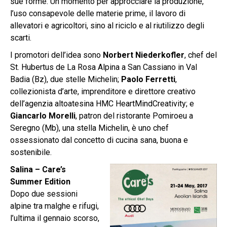
sue forme. Un momento per approcciare la produzione,
l’uso consapevole delle materie prime, il lavoro di
allevatori e agricoltori, sino al riciclo e al riutilizzo degli
scarti.
I promotori dell’idea sono
Norbert Niederkofler
, chef del
St. Hubertus de La Rosa Alpina a San Cassiano in Val
Badia (Bz), due stelle Michelin;
Paolo Ferretti
,
collezionista d’arte, imprenditore e direttore creativo
dell’agenzia altoatesina HMC HeartMindCreativity; e
Giancarlo Morelli
, patron del ristorante Pomiroeu a
Seregno (Mb), una stella Michelin, è uno chef
ossessionato dal concetto di cucina sana, buona e
sostenibile.
Salina – Care’s
Summer Edition
Dopo due sessioni
alpine tra malghe e rifugi,
l’ultima il gennaio scorso,