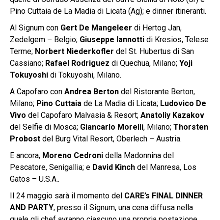
Pino Cuttaia de La Madia di Licata (Ag); e dinner itineranti.
Al Signum con
Gert De Mangeleer
di Hertog Jan,
Zedelgem – Belgio;
Giuseppe Iannotti
di Kresios, Telese
Terme;
Norbert Niederkofler
del St. Hubertus di San
Cassiano;
Rafael Rodriguez
di Quechua, Milano;
Yoji
Tokuyoshi
di Tokuyoshi, Milano.
A Capofaro con
Andrea Berton
del Ristorante Berton,
Milano;
Pino Cuttaia
de La Madia di Licata;
Ludovico De
Vivo
del Capofaro Malvasia & Resort;
Anatoliy Kazakov
del Selfie di Mosca;
Giancarlo Morelli
, Milano;
Thorsten
Probost
del Burg Vital Resort, Oberlech – Austria.
E ancora,
Moreno Cedroni
della Madonnina del
Pescatore, Senigallia; e
David Kinch
del Manresa, Los
Gatos – U.S.A..
Il 24 maggio sarà il momento del
CARE’s FINAL DINNER
AND PARTY
, presso il Signum, una cena diffusa nella
quale gli chef avranno ciascuno una propria postazione