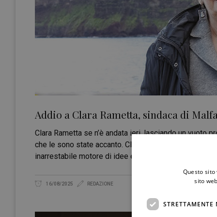
Addio a Clara Rametta, sindaca di Malfa
Clara Rametta se n’è andata ieri, lasciando un vuoto pr
che le sono state accanto. Clara era molto più di una 
inarrestabile motore di idee e cultura, punto di riferim
Questo sito 
sito web
16/08/2025
REDAZIONE
STRETTAMENTE 