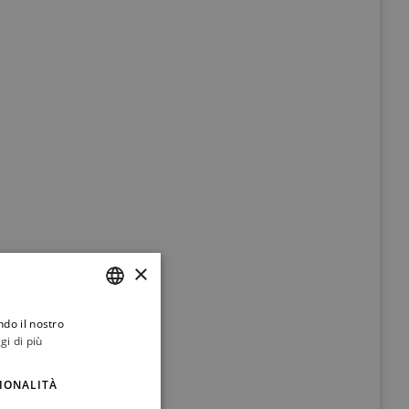
×
ndo il nostro
ITALIAN
gi di più
ENGLISH
IONALITÀ