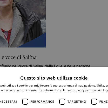
 e voce di Salina
ofondo nel cuore di Salina, delle Eolie, e nelle persone
sindaca: imprenditrice, psicologa, mecenate, era un
Questo sito web utilizza cookie
ento
web utilizza i cookie per migliorare la tua esperienza di navigazione. Utilizza
 acconsenti a tutti i cookie in conformità con la nostra policy per i cookie.
Leg
CONDIVIDI
NECESSARI
PERFORMANCE
TARGETING
FUNZ