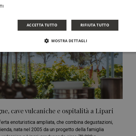
TI
ACCETTA TUTTO
RIFIUTA TUTTO
MOSTRA DETTAGLI
ne, cave vulcaniche e ospitalità a Lipari
fferta enoturistica ampliata, che combina degustazioni,
azienda, nata nel 2005 da un progetto della famiglia