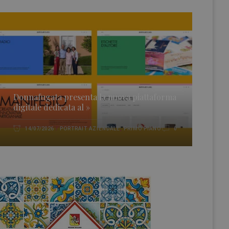
Donnafugata presenta la nuova piattaforma
digitale dedicata al »
PORTRAIT AZIENDALE
,
PRIMO PIANO
14/07/2026
0