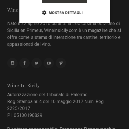
Wine in Sicily - Online Magazine
MOSTRA DETTAGLI
Nato il 22 aprile 2016 durante la tredicesima edizione di
Sicilia en Primeur, Wineinsicily.com è un magazine che si
offre come sistema di interazione tra cantine, territorio e
appassionati del vino.
Wine In Sicily
Autorizzazione del Tribunale di Palermo
Reg. Stampa nr. 4 del 10 maggio 2017 Num. Reg.
2225/2017
P.I. 05130190829