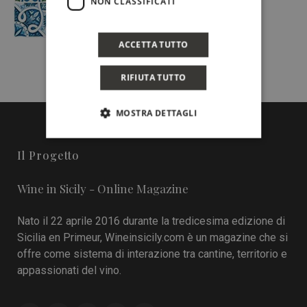
NON CLASSIFICATI
ACCETTA TUTTO
RIFIUTA TUTTO
MOSTRA DETTAGLI
Il Progetto
Wine in Sicily - Online Magazine
Nato il 22 aprile 2016 durante la tredicesima edizione di
Sicilia en Primeur, Wineinsicily.com è un magazine che si
offre come sistema di interazione tra cantine, territorio e
appassionati del vino.