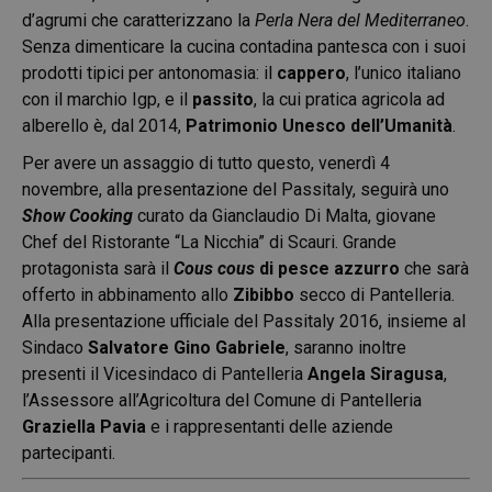
d’agrumi che caratterizzano la
Perla Nera del Mediterraneo
.
Senza dimenticare la cucina contadina pantesca con i suoi
prodotti tipici per antonomasia: il
cappero
, l’unico italiano
con il marchio Igp, e il
passito
, la cui pratica agricola ad
alberello è, dal 2014,
Patrimonio Unesco dell’Umanità
.
Per avere un assaggio di tutto questo, venerdì 4
novembre, alla presentazione del Passitaly, seguirà uno
Show Cooking
curato da Gianclaudio Di Malta, giovane
Chef del Ristorante “La Nicchia” di Scauri. Grande
protagonista sarà il
Cous cous
di pesce azzurro
che sarà
offerto in abbinamento allo
Zibibbo
secco di Pantelleria.
Alla presentazione ufficiale del Passitaly 2016, insieme al
Sindaco
Salvatore Gino Gabriele
, saranno inoltre
presenti il Vicesindaco di Pantelleria
Angela Siragusa
,
l’Assessore all’Agricoltura del Comune di Pantelleria
Graziella Pavia
e i rappresentanti delle aziende
partecipanti.