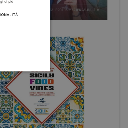
gi di più
ENGLISH
IN EVIDENZA
,
PORTRAIT AZIENDALE
28/05/2026
0
IONALITÀ