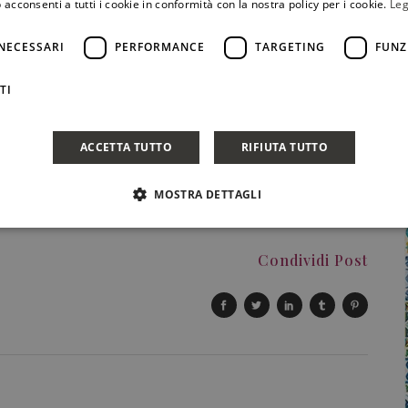
 acconsenti a tutti i cookie in conformità con la nostra policy per i cookie.
Leg
giovani, comitive e coppie, che contribuiscono ad animare
istica che fioriscono attorno all’evento in tutto il Paese,
NECESSARI
PERFORMANCE
TARGETING
FUNZ
ine-aperte
TI
ACCETTA TUTTO
RIFIUTA TUTTO
MOSTRA DETTAGLI
Condividi Post