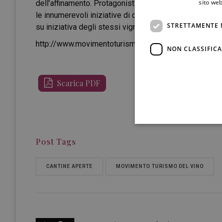
sito web
dell’affinamento. Protagonisti di Cantine Aperte sono 
le innumerevoli iniziative di cultura gastronomica ed art
STRETTAMENTE 
su iniziativa degli stessi vignaioli.
http://www.movimentoturismovino.it/it/eventi/2/cant
NON CLASSIFICA
Scarica PDF
Post Tags
CANTINE APERTE
MOVIMENTO TURISMO DEL VINO