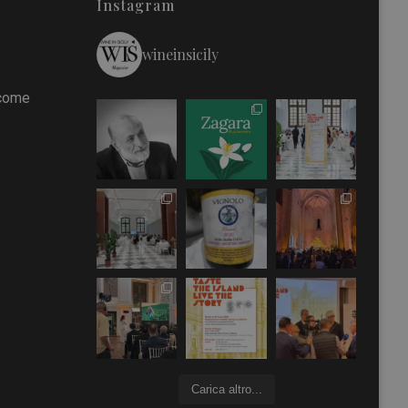
Instagram
wineinsicily
 come
Carica altro...